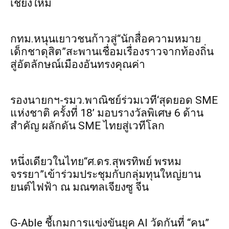
เชียงใหม่
กทม.หนุนเยาวชนก้าวสู่“นักสื่อความหมาย
เด็กชาดุสิต”สะพานเชื่อมเรื่องราวจากท้องถิ่น
สู่อัตลักษณ์เมืองอันทรงคุณค่า
รองนายกฯ-รมว.พาณิชย์ร่วมเวที‘สุดยอด SME
แห่งชาติ ครั้งที่ 18’ มอบรางวัลพิเศษ 6 ด้าน
สำคัญ ผลักดัน SME ไทยสู่เวทีโลก
หนึ่งเดียวในไทย“ศ.ดร.สุพรทิพย์ พรหม
จรรยา”เข้าร่วมประชุมกับกลุ่มทุนใหญ่ยาน
ยนต์ไฟฟ้า ณ มณฑลเจียงซู จีน
G-Able ชี้เกมการแข่งขันยุค AI วัดกันที่ “คน”