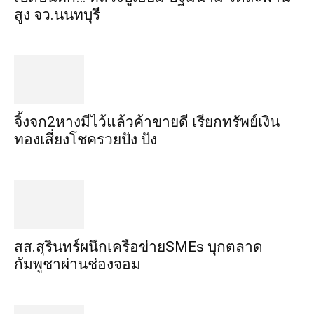
สูง​ จว.นนทบุรี
จิ้งจก​2​หาง​มีไว้แล้ว​ค้าขาย​ดี​ เรียก​ทรัพย์เงิน
ทอง​เสี่ยงโชค​รวยปัง​ ปัง​
สส.สุรินทร์ผนึกเครือข่ายSMEs บุกตลาด
กัมพูชาผ่านช่องจอม