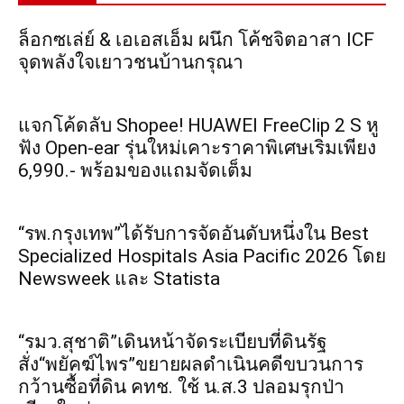
ล็อกซเล่ย์ & เอเอสเอ็ม ผนึก โค้ชจิตอาสา ICF
จุดพลังใจเยาวชนบ้านกรุณา
แจกโค้ดลับ Shopee! HUAWEI FreeClip 2 S หู
ฟัง Open-ear รุ่นใหม่เคาะราคาพิเศษเริ่มเพียง
6,990.- พร้อมของแถมจัดเต็ม
“รพ.กรุงเทพ”ได้รับการจัดอันดับหนึ่งใน Best
Specialized Hospitals Asia Pacific 2026 โดย
Newsweek และ Statista
“รมว.สุชาติ”เดินหน้าจัดระเบียบที่ดินรัฐ
สั่ง“พยัคฆ์ไพร”ขยายผลดำเนินคดีขบวนการ
กว้านซื้อที่ดิน คทช. ใช้ น.ส.3 ปลอมรุกป่า