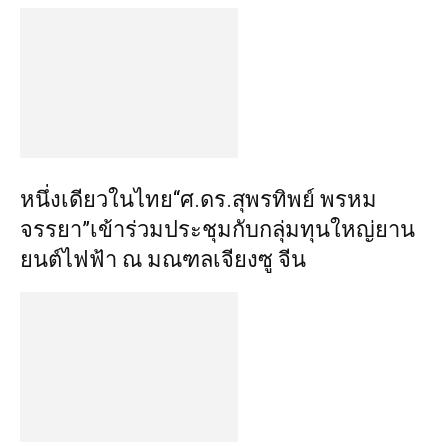
หนึ่งเดียวในไทย“ศ.ดร.สุพรทิพย์ พรหม
จรรยา”เข้าร่วมประชุมกับกลุ่มทุนใหญ่ยาน
ยนต์ไฟฟ้า ณ มณฑลเจียงซู จีน