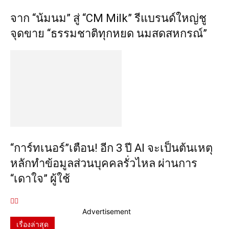
จาก “น้มนม” สู่ “CM Milk” รีแบรนด์ใหญ่ชู
จุดขาย “ธรรมชาติทุกหยด นมสดสหกรณ์”
“การ์ทเนอร์”เตือน! อีก 3 ปี AI จะเป็นต้นเหตุ
หลักทำข้อมูลส่วนบุคคลรั่วไหล ผ่านการ
“เดาใจ” ผู้ใช้
Advertisement
เรื่องล่าสุด