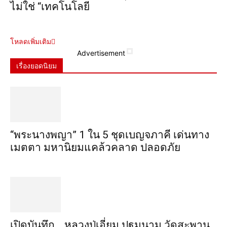
ไม่ใช่ “เทคโนโลยี
โหลดเพิ่มเติม
Advertisement
เรื่องยอดนิยม
“พระ​นาง​พญา” 1 ใน 5​ ชุดเบญจ​ภาคี​ เด่นทาง
เมตตา​ มหา​นิยม​แคล้วคลาด​ ปลอดภัย​
เปิดบันทึก… หลวงปู่เอี่ยม ​ปฐม​นาม​ วัดสะพาน