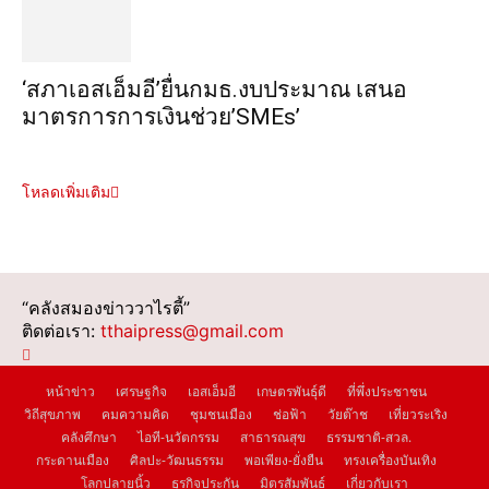
‘สภาเอสเอ็มอี’ยื่นกมธ.งบประมาณ เสนอ
มาตรการการเงินช่วย’SMEs’
โหลดเพิ่มเติม
“คลังสมองข่าววาไรตี้”
ติดต่อเรา:
tthaipress@gmail.com
หน้าข่าว
เศรษฐกิจ
เอสเอ็มอี
เกษตรพันธุ์ดี
ที่พึ่งประชาชน
วิถีสุขภาพ
คมความคิด
ชุมชนเมือง
ช่อฟ้า
วัยต๊าช
เที่ยวระเริง
คลังศึกษา
ไอที-นวัตกรรม
สาธารณสุข
ธรรมชาติ-สวล.
กระดานเมือง
ศิลปะ-วัฒนธรรม
พอเพียง-ยั่งยืน
ทรงเครื่องบันเทิง
โลกปลายนิ้ว
ธุรกิจประกัน
มิตรสัมพันธ์
เกี่ยวกับเรา