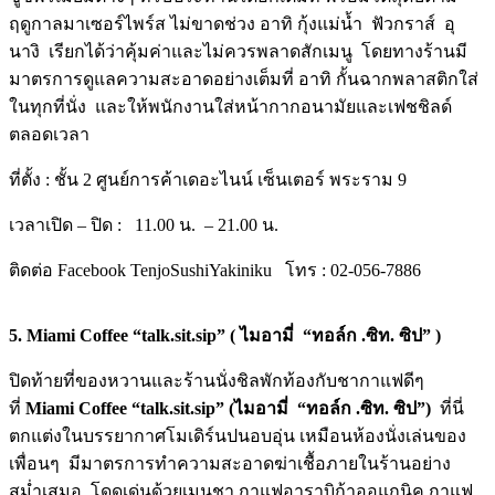
ฤดูกาลมาเซอร์
ไพร์ส ไม่ขาดช่วง อาทิ กุ้งแม่น้ำ ฟัวกราส์ อุ
นางิ เรียกได้ว่าคุ้มค่าและไม่
ควรพลาดสักเมนู โดยทางร้านมี
มาตรการดู
แลความสะอาดอย่างเต็มที่ อาทิ กั้นฉากพลาสติกใส่
ในทุกที่นั่ง และให้พนักงานใส่หน้ากากอนามั
ยและเฟชชิลด์
ตลอดเวลา
ที่ตั้ง
:
ชั้น 2 ศูนย์การค้าเดอะไนน์ เซ็นเตอร์ พระราม
9
เวลาเปิด
–
ปิด
:
11.00
น. –
21.00
น.
ติดต่อ
Facebook TenjoSushiYakiniku
โทร
: 02-056-7886
5. Miami Coffee “talk.sit.sip”
(
ไมอามี่ “ทอล์ก .ซิท. ซิป” )
ปิดท้ายที่ของหวานและร้านนั่งชิ
ลพักท้องกับชากาแฟดีๆ
ที่
Miami Coffee “talk.sit.sip”
(
ไมอามี่ “ทอล์ก .ซิท. ซิป”)
ที่นี่
ตกแต่งในบรรยากาศโมเดิร์
นปนอบอุ่น เหมือนห้องนั่งเล่นของ
เพื่อนๆ มีมาตรการทำความสะอาดฆ่าเชื้
อภายในร้านอย่าง
สม่ำเสมอ โดดเด่นด้วยเมนูชา กาแฟอาราบิก้าออแกนิค กาแฟ