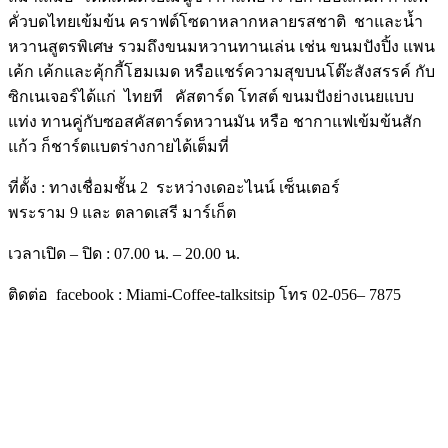
คั่วบดไทยเข้มข้น คราฟต์โซดาหลากหลายรสชาติ ชาและน้ำ
หวานสูตรพิเศษ รวมถึงขนมหวานทานเล่น เช่น ขนมปังปิ้ง แพน
เค้ก เค้กและคุ้กกี้โฮมเมด หรือแชร์ความสุขบนโต๊ะสังสรรค์ กับ
ซิกเนเจอร์ได้แก่ ไทยที คัสตาร์ด โทสต์ ขนมปังย่างเนยแบบ
แท่ง ทานคู่กับซอสคัสตาร์ดหวานมัน หรือ ชากาแฟเข้มข้นสัก
แก้ว ก็ชาร์ตแบตร่
างกายได้เต็มที่
ที่ตั้ง
:
ทางเชื่อมชั้น
2
ระหว่างเดอะไนน์ เซ็นเตอร์
พระราม
9
และ ตลาดเสรี มาร์เก็ต
เวลาเปิด – ปิด
: 07.00
น.
– 20.00
น.
ติดต่อ
facebook : Miami-Coffee-talksitsip
โทร
02-
056
–
7875