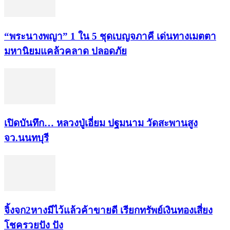
“พระ​นาง​พญา” 1 ใน 5​ ชุดเบญจ​ภาคี​ เด่นทางเมตตา​
มหา​นิยม​แคล้วคลาด​ ปลอดภัย​
เปิดบันทึก… หลวงปู่เอี่ยม ​ปฐม​นาม​ วัดสะพานสูง​
จว.นนทบุรี
จิ้งจก​2​หาง​มีไว้แล้ว​ค้าขาย​ดี​ เรียก​ทรัพย์เงินทอง​เสี่ยง
โชค​รวยปัง​ ปัง​