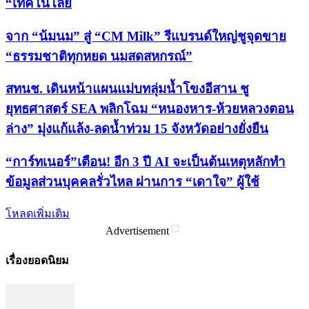
“เทคโนโลยี
จาก “น้มนม” สู่ “CM Milk” รีแบรนด์ใหญ่ชูจุดขาย
“ธรรมชาติทุกหยด นมสดสหกรณ์”
สทนช. เดินหน้าแผนแม่บทลุ่มน้ำโขงอีสาน ชู
ยุทธศาสตร์ SEA พลิกโฉม “หนองหาร-ห้วยหลวงตอน
ล่าง” มุ่งแก้แล้ง-ลดน้ำท่วม 15 จังหวัดอย่างยั่งยืน
“การ์ทเนอร์”เตือน! อีก 3 ปี AI จะเป็นต้นเหตุหลักทำ
ข้อมูลส่วนบุคคลรั่วไหล ผ่านการ “เดาใจ” ผู้ใช้
โหลดเพิ่มเติม
Advertisement
เรื่องยอดนิยม