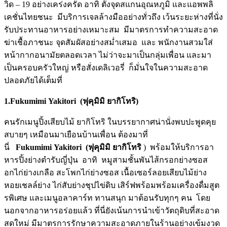
วิด
–
19
อย่างเคร่งครัด อาทิ ตั้งจุดสแกนอุณหภูมิ และแอพพลิ
เคชั่นไทยชนะ มีบริการเจลล้างมืออย่างทั่วถึง เว้นระยะห่างที่นั่ง
รั
บประทานอาหารอย่างเหมาะสม
มีมาตรการทำความสะอาด
ฆ่าเชื้
อภาชนะ จุดสัมผัสอย่างสม่ำเสมอ
และ พนักงานสวมใส่
หน้ากากอนามั
ยตลอดเวลา ไม่ว่าจะมาเป็นกลุ่มเพื่อน และมา
เป็นครอบครัวใหญ่ หรือสั่งเดลิเวอรี่ ก็มั่นใจในความสะอาด
ปลอดภัยได้
เต็มที่
1.Fukumimi
Yakitori
(ฟุคุมิมิ ยากิโทริ)
คนรักเมนูปิ้งเสียบไม้ ยากิโทริ ในบรรยากาศน่านั่งพบปะพูดคุ
ย
สบายๆ เหมือนมาเยือนบ้านเพื่อน ต้องมาที่
นี่
Fukumimi
Yakitori
(ฟุคุมิมิ ยากิโทริ
) พร้อมให้บริการอา
หารปิ้งย่
างตำรับญี่ปุ่น อาทิ หมูสามชั้นพันไส้กรอกย่างซอส
อกไก่ย่างเกลือ สะโพกไก่ย่างซอส เนื้อเซอร์ลอยเสียบไม้ย่าง
หอยเชลล์ย่าง ไก่สับย่างชุปไข่ดิบ เสิร์ฟพร้อมพร้อม
เครื่องดื่มสู
ต
รพิเศษ และเมนูอลาคาร์ท ทานสนุก มาต้อนรับทุกๆ คน โดย
นอกจากอาหารอร่อยแล้ว ที่นี่ยังเน้นการนำเข้าวัตถุดิ
บที่สะอาด
สดใหม่ มีมาตรการรักษาความสะอาดภายในร้
านอย่างเข้มงวด