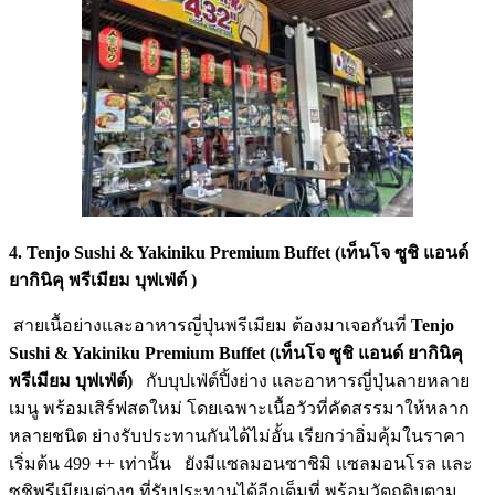
4. Tenjo Sushi & Yakiniku Premium Buffet (เท็นโจ ซูชิ แอนด์
ยากินิคุ พรีเมียม บุฟเฟ่ต์ )
สายเนื้อย่างและอาหารญี่ปุ่
นพรีเมียม ต้องมาเจอกันที่
Tenjo
Sushi & Yakiniku Premium Buffet (
เท็นโจ ซูชิ แอนด์ ยากินิคุ
พรีเมียม บุฟเฟ่ต์)
กับบุปเฟ่ต์ปิ้งย่าง และอาหารญี่ปุ่นลายหลาย
เมนู พร้อมเสิร์ฟสดใหม่ โดยเฉพาะเนื้อวัวที่คัดสรรมาให้
หลาก
หลายชนิด ย่างรับประทานกันได้ไม่อั้น เรียกว่าอิ่มคุ้มในราคา
เริ่มต้น
499
++
เท่านั้น ยังมีแซลมอนซาชิมิ แซลมอนโรล และ
ซูชิพรีเมียมต่างๆ ที่
รับประทานได้อีกเต็มที่ พร้อมวัตถุดิบตาม