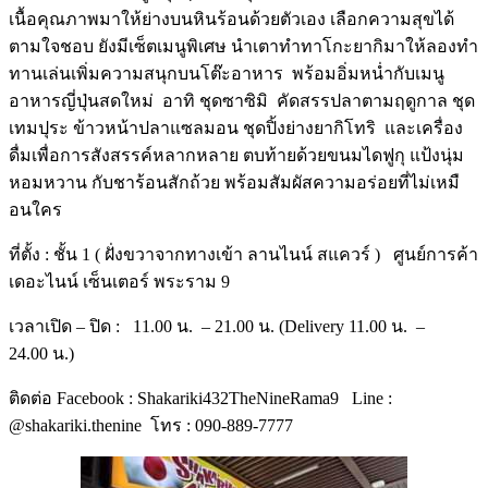
เนื้อคุณภาพมาให้ย่
างบนหินร้อนด้วยตัวเอง เลือกความสุขได้
ตามใจชอบ ยังมีเซ็ตเมนูพิเศษ นำเตาทำทาโกะยากิมาให้
ลองทำ
ทานเล่นเพิ่มความสนุกบนโต๊
ะอาหาร พร้อมอิ่มหน่ำกับเมนู
อาหารญี่ปุ่
นสดใหม่ อาทิ ชุดซาซิมิ คัดสรรปลาตามฤดูกาล ชุด
เทมปุระ ข้าวหน้าปลาแซลมอน ชุดปิ้งย่างยากิโทริ และเครื่อง
ดื่มเพื่อการสังสรรค์
หลากหลาย ตบท้ายด้วยขนมไดฟูกุ แป้งนุ่ม
หอมหวาน กับชาร้อนสักถ้วย พร้อมสัมผัสความอร่อยที่ไม่เหมื
อนใคร
ที่ตั้ง
:
ชั้น 1 ( ฝั่งขวาจากทางเข้า ลานไนน์ สแควร์ ) ศูนย์การค้า
เดอะไนน์ เซ็นเตอร์ พระราม
9
เวลาเปิด
–
ปิด
:
11.00
น.
– 21.00
น. (
Delivery 11.00
น.
–
24.00
น.)
ติดต่อ
Facebook : Shakariki432TheNineRama9
Line :
@shakariki.thenine
โทร
: 090-889-7777