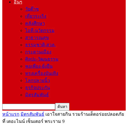
อื่นๆ
วัยต๊าช
เที่ยวระเริง
คลังศึกษา
ไอที-นวัตกรรม
สาธารณสุข
ธรรมชาติ-สวล.
กระดานเมือง
ศิลปะ-วัฒนธรรม
พอเพียง-ยั่งยืน
ทรงเครื่องบันเทิง
โลกปลายนิ้ว
ธุรกิจประกัน
มิตรสัมพันธ์
หน้าแรก
มิตรสัมพันธ์
เอาใจสายกิน รวมร้านเด็ดอร่อยปลอดภัย
ที่ เดอะไนน์ เซ็นเตอร์ พระราม 9