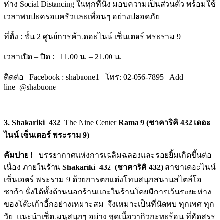
ห่าง
Social Distancing
ในทุกที่นั่ง มอบความเป็นส่วนตัว พร้อมใช้
เวลาพบปะครอบครัวและเพื่
อนๆ อย่างปลอดภัย
ที่ตั้ง
:
ชั้น
2
ศูนย์การค้าเดอะไนน์ เซ็นเตอร์ พระราม
9
เวลาเปิด
–
ปิด
:
11.00
น.
–
21
.
00
น.
ติดต่อ
Facebook : shabuone1
โทร
:
02-056-7895
Add
line
@shabuone
3. Shakariki 432
The Nine Center
Rama 9
(
ชาคาริคิ 432 เดอะ
ไนน์ เซ็นเตอร์ พระราม
9
)
คัมปาย
!
บรรยากาศแห่งการเฉลิ
มฉลองและรอยยิ้มเกิดขึ้นต่อ
เนื่
อง ภายในร้าน
Shakariki
432 (ชาคาริคิ 432)
สาขาเดอะไนน์
เซ็นเอตร์ พระราม
9
ด้วยการตกแต่งโทนสนุกสนานสไตล์
โอ
ซาก้า นั่งได้ทั้งด้านนอกร้านและในร้
านโดยมีการเว้นระยะห่าง
ของโต๊
ะเก้าอี้กอย่างเหมาะสม จึงเหมาะเป็นที่นัดพบ ทุกเพศ ทุก
วัย แนะนำเซ็ตเมนูสนุกๆ อย่าง ชุดเนื้อวากิวกะทะร้อน ที่คัดสรร