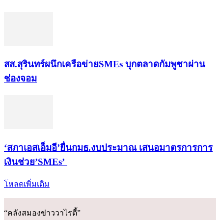
สส.สุรินทร์ผนึกเครือข่ายSMEs บุกตลาดกัมพูชาผ่าน
ช่องจอม
‘สภาเอสเอ็มอี’ยื่นกมธ.งบประมาณ เสนอมาตรการการ
เงินช่วย’SMEs’
โหลดเพิ่มเติม
“คลังสมองข่าววาไรตี้”