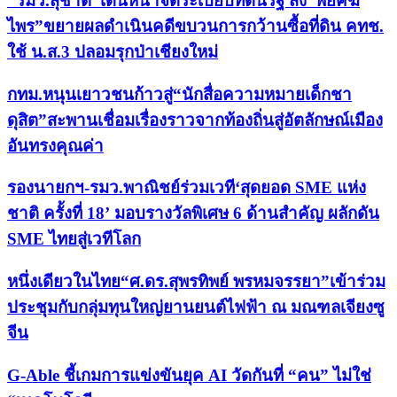
“รมว.สุชาติ”เดินหน้าจัดระเบียบที่ดินรัฐ สั่ง“พยัคฆ์
ไพร”ขยายผลดำเนินคดีขบวนการกว้านซื้อที่ดิน คทช.
ใช้ น.ส.3 ปลอมรุกป่าเชียงใหม่
กทม.หนุนเยาวชนก้าวสู่“นักสื่อความหมายเด็กชา
ดุสิต”สะพานเชื่อมเรื่องราวจากท้องถิ่นสู่อัตลักษณ์เมือง
อันทรงคุณค่า
รองนายกฯ-รมว.พาณิชย์ร่วมเวที‘สุดยอด SME แห่ง
ชาติ ครั้งที่ 18’ มอบรางวัลพิเศษ 6 ด้านสำคัญ ผลักดัน
SME ไทยสู่เวทีโลก
หนึ่งเดียวในไทย“ศ.ดร.สุพรทิพย์ พรหมจรรยา”เข้าร่วม
ประชุมกับกลุ่มทุนใหญ่ยานยนต์ไฟฟ้า ณ มณฑลเจียงซู
จีน
G-Able ชี้เกมการแข่งขันยุค AI วัดกันที่ “คน” ไม่ใช่