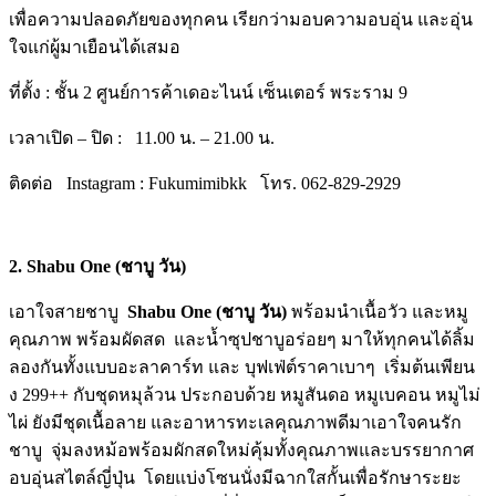
เพื่อความปลอดภั
ยของทุกคน เรียกว่ามอบความอบอุ่น และอุ่น
ใจแก่ผู้มาเยือนได้เสมอ
ที่ตั้ง
:
ชั้น
2
ศูนย์การค้าเดอะไนน์ เซ็นเตอร์ พระราม
9
เวลาเปิด
–
ปิด
:
11.00
น.
– 21
.
00
น.
ติดต่อ
Instagram : Fukumimibkk
โทร.
062-829-2929
2. Shabu One (ชาบู วัน)
เอาใจสายชาบู
Shabu One (
ชาบู วัน)
พร้อมนำเนื้อวัว และหมู
คุณภาพ พร้อมผัดสด และน้ำซุปชาบูอร่อยๆ มาให้ทุกคนได้ลิ้ม
ลองกันทั้งแบบ
อะลาคาร์ท
และ บุฟเฟ่ต์ราคาเบาๆ เริ่มต้นเพียน
ง
299
++ กับชุดหมุล้วน ประกอบด้วย หมูสันดอ หมูเบคอน หมูไม่
ไผ่ ยังมีชุดเนื้อลาย และอาหารทะเลคุณภาพดี
มาเอาใจคนรัก
ชาบู จุ่มลงหม้อพร้อมผักสดใหม่คุ้
มทั้งคุณภาพและบรรยากาศ
อบอุ่
นสไตล์ญี่ปุ่น โดยแบ่งโซนนั่งมีฉากใสกั้นเพื่อ
รักษาระยะ