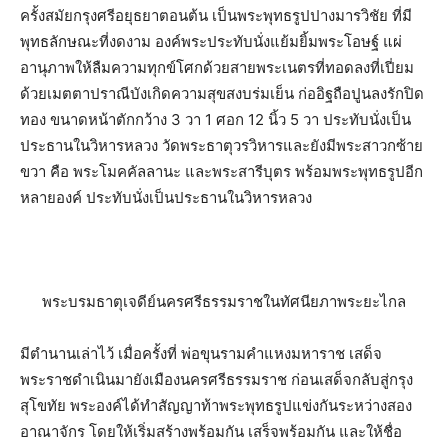
ครั้ง​สมัย​กรุงศรีอยุธยา​ตอนต้น​ เป็น​พระพุทธรูป​ปางมารวิชัย​ ที่มี
พุทธ​ลักษณะ​ที่งดงาม​ องค์​พระประทับนั่งแย้มยิ้ม​พระโอษฐ์​ แผ่
อานุภาพ​ให้ลืมความทุกข์​โศกด้วยสายพระเนตรที่ทอดลงที่เปี่ยม​
ด้วยเมตตาปราณี​บังเกิดความสุขสงบร่มเย็น​ ก่ออิฐ​ถือปูน​ลงรักปิด
ทอง​ ขนาดหน้าตักกว้าง​ 3​ วา​ 1​ ศอก 12​ นิ้ว​ 5​ วา​ ประทับนั่งเป็น
ประธานในวิหารหลวง​ วัดพระธาตุ​วรวิหาร​และยังมีพระสาวกซ้าย​
ขวา​ คือ​ พระโมคคัลลานะ​ และพระสารีบุตร​ พร้อมพระพุทธ​รูปอีก
หลาย​องค์​ ประทับนั่ง​เป็น​ประธาน​ในวิหารหลวง​
พระบรมธาตุ​เจดีย์​นครศรีธรรมราช​ในทัศนียภาพ​ระยะไกล
มีตำนาน​เล่า​ไว้​ เมื่อ​ครั้ง​ที่​ พ่อ​ขุน​รามคำแหงม​ห​าราช​ เสด็จ
พระราชดำเนินมายังเมืองนครศรีธรรมราช​ ก่อนเสด็จ​กลับสู่​กรุง​
สุโขทัย​ พระองค์​ได้​ทำสัญญา​ท้าพระ​พุทธ​รูปแข่งกันระหว่าง​สอง​
อาณาจักร​ โดย​ให้เริ่มสร้าง​พร้อมกัน​ เสร็จ​พร้อม​กัน​ และให้ชื่อ