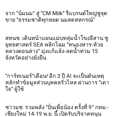
จาก “น้มนม” สู่ “CM Milk” รีแบรนด์ใหญ่ชูจุด
ขาย “ธรรมชาติทุกหยด นมสดสหกรณ์”
สทนช. เดินหน้าแผนแม่บทลุ่มน้ำโขงอีสาน ชู
ยุทธศาสตร์ SEA พลิกโฉม “หนองหาร-ห้วย
หลวงตอนล่าง” มุ่งแก้แล้ง-ลดน้ำท่วม 15
จังหวัดอย่างยั่งยืน
“การ์ทเนอร์”เตือน! อีก 3 ปี AI จะเป็นต้นเหตุ
หลักทำข้อมูลส่วนบุคคลรั่วไหล ผ่านการ “เดา
ใจ” ผู้ใช้
ชาวมช. รวมพลัง “ปั่นเพื่อน้อง ครั้งที่ 9” กทม.-
เชียงใหม่ 14-19 พ.ย. นี้ เปิดรับบริจาคหนุน