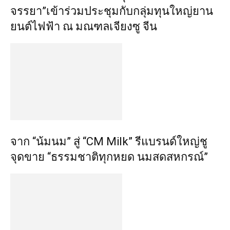
จรรยา”เข้าร่วมประชุมกับกลุ่มทุนใหญ่ยาน
ยนต์ไฟฟ้า ณ มณฑลเจียงซู จีน
จาก “น้มนม” สู่ “CM Milk” รีแบรนด์ใหญ่ชู
จุดขาย “ธรรมชาติทุกหยด นมสดสหกรณ์”