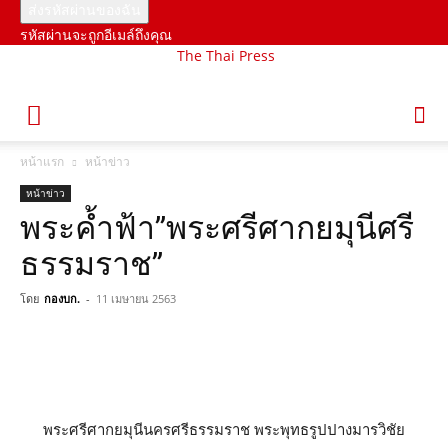
รหัสผ่านจะถูกอีเมล์ถึงคุณ
The Thai Press
หน้าแรก
หน้าข่าว
หน้าข่าว
พระค้ำฟ้า”พระศรีศากยมุนีศรี
ธรรมราช”
โดย
กองบก.
-
11 เมษายน 2563
พระศรี​ศากยมุนี​นคร​ศรี​ธรรมราช​ พระพุทธ​รูปปางมารวิชัย​