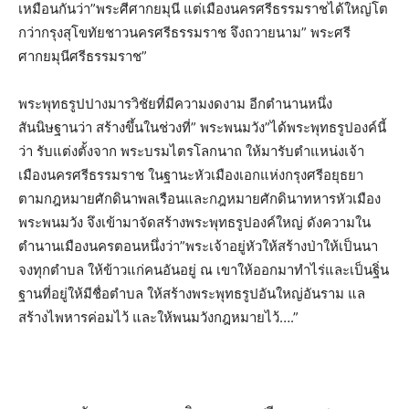
เหมือนกัน​ว่า​”พระศีศากยมุนี​ แต่เมืองนครศรีธรรมราช​ได้ใหญ่โต​
กว่ากรุงสุโขทัย​ชาวนครศรีธรรมราช​ จึงถวายนาม” พระ​ศรี​
ศากยมุนี​ศรี​ธรรมราช”
พระพุทธ​รูปปางมารวิชัย​ที่มีความงดงาม​ อีกตำนานหนึ่ง
สันนิษฐาน​ว่า​ สร้างขึ้น​ในช่วงที่” พระพนมวัง”ได้พระพุทธ​รูปองค์​นี้​
ว่า​ รับ​แต่ง​ตั้งจาก​ พระบรมไตรโลก​นาถ​ ให้มารับตำแหน่ง​เจ้า
เมืองนครศรีธรรมราช​ ในฐานะ​หัวเมืองเอกแห่งกรุงศรีอยุธยา​
ตามกฎหมาย​ศักดินา​พลเรือน​และ​กฎหมาย​ศักดินาทหาร​หัวเมือง​
พระพนมวัง​ จึงเข้ามาจัดสร้างพระพุทธรูป​องค์​ใหญ่​ ดังความใน
ตำนานเมืองนครตอนหนึ่ง​ว่า”พระเจ้าอยู่หัวให้สร้าง​ป่าให้เป็นนา
จงทุกตำบล​ ให้ข้าวแก่คนอันอยู่​ ณ​ เขาให้ออกมาทำไร่​และเป็นฐิ่น
ฐาน​ที่อยู่​ให้มีชื่อ​ตำบล​ ให้สร้าง​พระพุทธรูป​อัน​ใหญ่อันราม​ แล
สร้างไพหารค่อมไว้ และให้พนมวังกฎหมาย​ไว้….”