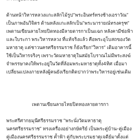
​ด้านหน้าวิหารหลวงแกะสลักไม้รูป”พระอินทร์​ทรง​ช้าง​เอราวัณ”
เป็นภาพอันวิจิตร​ ด้านหลังแกะสลักเป็น”พระนารายณ์​ทรงครุฑ”
เพดานเขียน​ลายไทยปิดทองมีลายดารกาเป็นแฉก​ หลังคามีช่อฟ้า
และใบระกา​ พระวิหารหลวง​ ที่แท้จริงแล้ว​ คือพระอุโบสถของวัด
มหาธาตุ​ แต่ชาวนครศรีธรรมราช​ ก็ยังเรียก”วิหาร” เดิมอาคารนี้
ใช้เป็นวิหารจริงๆ​ เพราะ​วัดมหาธาตุ​ในสมัยโบราณ​ไม่มีพระสงฆ์​
จำพรรษา​คงให้พระอยู่ในวัดที่ล้อมพระมหาธาตุ​ทั้ง4ทิศ​ เมื่อมา
เปลี่ยนแปลง​ภายหลังผู้คนยังเรียกติดปากว่าพระวิหารอยู่เช่นเดิม
เพดาน​เขียนลายไทยปิดทองลายดารกา
พระศรี​ศากยมุนี​ศรี​ธรรมราช​ “พระนั่งวัดมหาธาตุ​
นครศรีธรรมราช” ทรงเครื่อง​อย่างกษัตริย์​ เป็นพระคู่บ้าน-คู่เมือง​
คู่เมือง​นคร​ศรี​ธรรมราช​ ค้ำฟ้า​ คู่กับพระบรมธาตุ​เจดีย์​มาตั้งแต่​