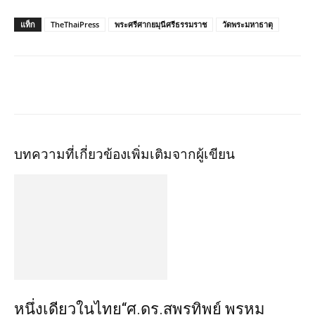
แท็ก
TheThaiPress
พระศรีศากยมุนีศรีธรรมราช
วัดพระมหาธาตุ
บทความที่เกี่ยวข้อง
เพิ่มเติมจากผู้เขียน
หนึ่งเดียวในไทย“ศ.ดร.สุพรทิพย์ พรหม