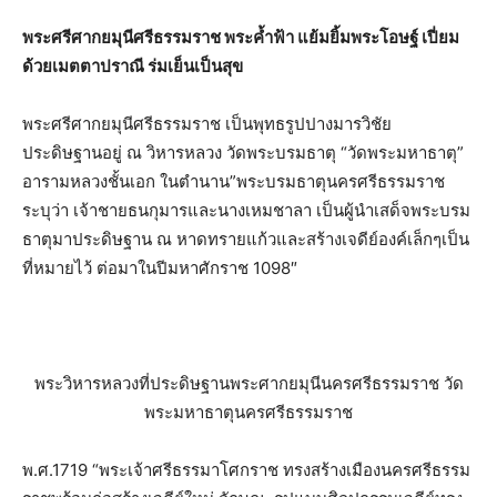
พระศรีศากยมุนี​ศรีธรรมราช​ พระค้ำฟ้า​ แย้มยิ้มพระโอษฐ์​ เปี่ยม
ด้วย​เมตตา​ปราณี​ ร่มเย็นเป็นสุข
พระศรีศากยมุนี​ศรีธรรมราช​ เป็นพุทธ​รูป​ปางมารวิชัย​
ประดิษฐาน​อยู่​ ณ​ วิหาร​หลวง​ วัดพระบรมธาตุ​ “วัดพระมหาธาตุ”
อารามหลวงชั้นเอก​ ในตำนาน”พระบรมธาตุ​นคร​ศรีธรรมราช​
ระบุว่า​ เจ้าชายธนกุมารและนางเหมชาลา​ เป็นผู้นำเสด็จ​พระบรม
ธาตุ​มาประดิษฐาน​ ณ​ หาดทรายแก้วและสร้างเจดีย์​องค์​เล็กๆ​เป็น
ที่หมายไว้ ต่อมาในปีมหาศักราช 1098″
พระวิหารหลวง​ที่​ประดิษฐาน​พระศากยมุนี​นคร​ศรี​ธรรมราช​ วัด
พระมหาธาตุ​นครศรีธรรมราช​
พ.ศ.1719 “พระเจ้าศรีธรรมาโศกราช​ ทรงสร้า​งเมือง​นคร​ศรี​ธรรม