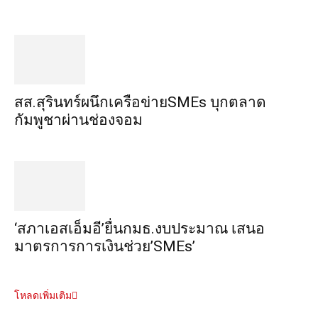
สส.สุรินทร์ผนึกเครือข่ายSMEs บุกตลาด
กัมพูชาผ่านช่องจอม
‘สภาเอสเอ็มอี’ยื่นกมธ.งบประมาณ เสนอ
มาตรการการเงินช่วย’SMEs’
โหลดเพิ่มเติม