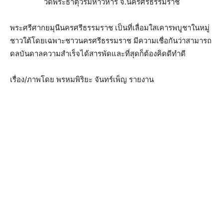
วัดพระธาตุ​วรมหาวิหาร​ จ.นครศรีธรรมราช​
พระ​ศรี​ศากยมุนี​นครศรีธรรมราช​ เป็นที่เลื่อมใส​เคารพ​บูชา​ในหมู่
ชาวใต้โดยเฉพาะ​ชาว​นคร​ศรี​ธรรมราช​ มีความเชื่อกัน​ว่า​สามารถ​
ดลบันดาล​ความ​สำเร็จได้สารพัดและที่สุดก็ต้อง​คิดดีทำดี
เรื่อง/ภาพโดย พรหมพิริยะ จันทร์เพ็ญ รายงาน