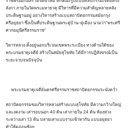
ราช​พร้อมก่อสร้าง​เจดีย์​ใหม่​ ลักษณะ​รูปแบบ​ศิลปกรรม​เจดีย์​ทรง​
ลังกา​ ภายในวัดพระมหาธาตุ​ มีวิหารที่มีความสำคัญหลายหลัง
ประดิษฐาน​อยู่​ อย่าง​วิหารสร้างแบบสถาปัตยกรรม​สมัย​กรุง
ศรีอยุธยา​ ซึ่งเป็นที่ประดิษฐาน​พระคู่บ้าน-คู่เมือง​ นามว่า”พระศรี
ศากยมุนีศรีธรรมราช”
วิหารหลวง​ ตั้งอยู่​นอกบริเวณ​เขตพระระเบียง​ ทางด้านใต้ของ
พระบรมธาตุ​เจดีย์​ สร้าง​ในสมัยสุโขทัย​ ได้มีการปฏิสังขรณ์​เป็น
ระยะจวบจนปัจจุบัน​
พระบรมธาตุ​เจดีย์​นครศรีธรรมราช​สถาปัตยกรรม​ระฆังคว่ำ
สถาปัตยกรรม​ของ​วิหาร​หลวงสร้าง​แบบสุโขทัย​ มีความกว้างใหญ่
และงดงาม​ เสารอบนอก​ 40​ ต้น​ เสาภายใน​ 24​ ต้น​ ห้องห่าง
ระหว่าง​เสา​ 13​ ต้น​ ปลายเสาแบบราบเข้าหากัน​ แบบอยุธยา​
ทำให้ดูอ่อนช้อย