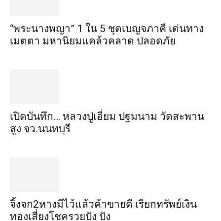
“พระ​นาง​พญา” 1 ใน 5​ ชุดเบญจ​ภาคี​ เด่นทาง
เมตตา​ มหา​นิยม​แคล้วคลาด​ ปลอดภัย​
เปิดบันทึก… หลวงปู่เอี่ยม ​ปฐม​นาม​ วัดสะพาน
สูง​ จว.นนทบุรี
จิ้งจก​2​หาง​มีไว้แล้ว​ค้าขาย​ดี​ เรียก​ทรัพย์เงิน
ทอง​เสี่ยงโชค​รวยปัง​ ปัง​