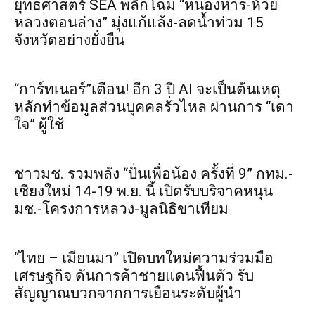
ยุทธศาสตร์ SEA พลิกโฉม “หนองหาร-ห้วย
หลวงตอนล่าง” มุ่งแก้แล้ง-ลดน้ำท่วม 15
จังหวัดอย่างยั่งยืน
“การ์ทเนอร์”เตือน! อีก 3 ปี AI จะเป็นต้นเหตุ
หลักทำข้อมูลส่วนบุคคลรั่วไหล ผ่านการ “เดา
ใจ” ผู้ใช้
ชาวมช. รวมพลัง “ปั่นเพื่อน้อง ครั้งที่ 9” กทม.-
เชียงใหม่ 14-19 พ.ย. นี้ เปิดรับบริจาคหนุน
มช.-โครงการหลวง-มูลนิธิขาเทียม
“ไทย – เมียนมา” เปิดบทใหม่ความร่วมมือ
เศรษฐกิจ ดันการค้าชายแดนฟื้นตัว รับ
สัญญาณบวกจากการเยือนระดับผู้นำ