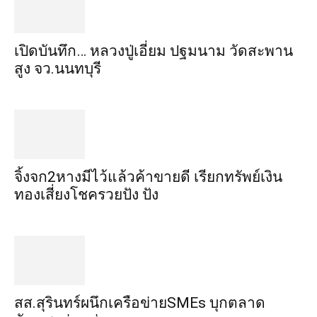
เปิดบันทึก… หลวงปู่เอี่ยม ​ปฐม​นาม​ วัดสะพาน
สูง​ จว.นนทบุรี
จิ้งจก​2​หาง​มีไว้แล้ว​ค้าขาย​ดี​ เรียก​ทรัพย์เงิน
ทอง​เสี่ยงโชค​รวยปัง​ ปัง​
สส.สุรินทร์ผนึกเครือข่ายSMEs บุกตลาด