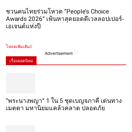
ชวนคนไทยร่วมโหวต “People’s Choice
Awards 2026” เฟ้นหาสุดยอดดีเวลลอปเปอร์-
เอเจนต์แห่งปี
โหลดเพิ่มเติม
Advertisement
เรื่องยอดนิยม
“พระ​นาง​พญา” 1 ใน 5​ ชุดเบญจ​ภาคี​ เด่นทาง
เมตตา​ มหา​นิยม​แคล้วคลาด​ ปลอดภัย​