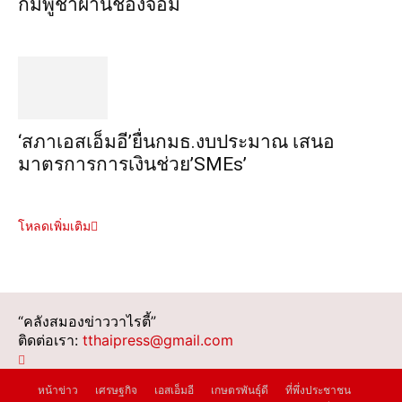
กัมพูชาผ่านช่องจอม
‘สภาเอสเอ็มอี’ยื่นกมธ.งบประมาณ เสนอ
มาตรการการเงินช่วย’SMEs’
โหลดเพิ่มเติม
“คลังสมองข่าววาไรตี้”
ติดต่อเรา:
tthaipress@gmail.com
หน้าข่าว
เศรษฐกิจ
เอสเอ็มอี
เกษตรพันธุ์ดี
ที่พึ่งประชาชน