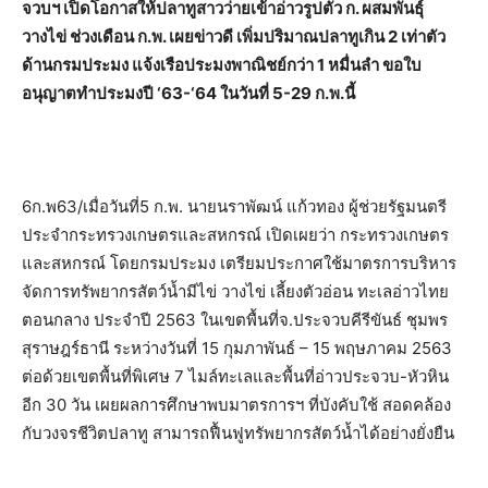
จวบฯ เปิดโอกาสให้ปลาทูสาวว่ายเข้าอ่าวรูปตัว ก. ผสมพันธุ์
วางไข่ ช่วงเดือน ก.พ. เผยข่าวดี เพิ่มปริมาณปลาทูเกิน 2 เท่าตัว
ด้านกรมประมง แจ้งเรือประมงพาณิชย์กว่า 1 หมื่นลำ ขอใบ
อนุญาตทำประมงปี ‘63-‘64 ในวันที่ 5-29 ก.พ.นี้
6ก.พ63/เมื่อวันที่5 ก.พ. นายนราพัฒน์ แก้วทอง ผู้ช่วยรัฐมนตรี
ประจำกระทรวงเกษตรและสหกรณ์ เปิดเผยว่า กระทรวงเกษตร
และสหกรณ์ โดยกรมประมง เตรียมประกาศใช้มาตรการบริหาร
จัดการทรัพยากรสัตว์น้ำมีไข่ วางไข่ เลี้ยงตัวอ่อน ทะเลอ่าวไทย
ตอนกลาง ประจำปี 2563 ในเขตพื้นที่จ.ประจวบคีรีขันธ์ ชุมพร
สุราษฎร์ธานี ระหว่างวันที่ 15 กุมภาพันธ์ – 15 พฤษภาคม 2563
ต่อด้วยเขตพื้นที่พิเศษ 7 ไมล์ทะเลและพื้นที่อ่าวประจวบ-หัวหิน
อีก 30 วัน เผยผลการศึกษาพบมาตรการฯ ที่บังคับใช้ สอดคล้อง
กับวงจรชีวิตปลาทู สามารถฟื้นฟูทรัพยากรสัตว์น้ำได้อย่างยั่งยืน