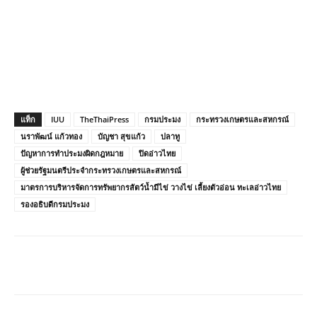
แท็ก
IUU
TheThaiPress
กรมประมง
กระทรวงเกษตรและสหกรณ์
นราพัฒน์ แก้วทอง
บัญชา สุขแก้ว
ปลาทู
ปัญหาการทำประมงผิดกฎหมาย
ปิดอ่าวไทย
ผู้ช่วยรัฐมนตรีประจำกระทรวงเกษตรและสหกรณ์
มาตรการบริหารจัดการทรัพยากรสัตว์น้ำมีไข่ วางไข่ เลี้ยงตัวอ่อน ทะเลอ่าวไทย
รองอธิบดีกรมประมง