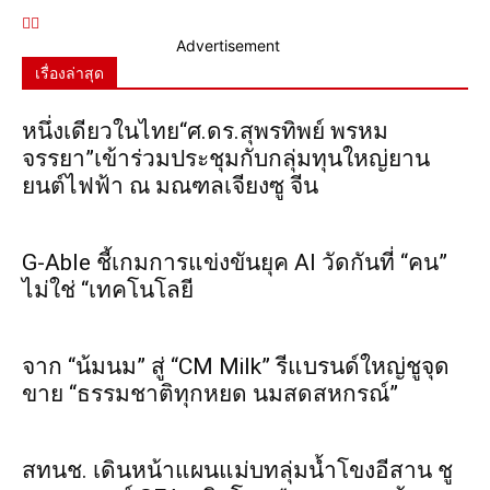
Advertisement
เรื่องล่าสุด
หนึ่งเดียวในไทย“ศ.ดร.สุพรทิพย์ พรหม
จรรยา”เข้าร่วมประชุมกับกลุ่มทุนใหญ่ยาน
ยนต์ไฟฟ้า ณ มณฑลเจียงซู จีน
G-Able ชี้เกมการแข่งขันยุค AI วัดกันที่ “คน”
ไม่ใช่ “เทคโนโลยี
จาก “น้มนม” สู่ “CM Milk” รีแบรนด์ใหญ่ชูจุด
ขาย “ธรรมชาติทุกหยด นมสดสหกรณ์”
สทนช. เดินหน้าแผนแม่บทลุ่มน้ำโขงอีสาน ชู