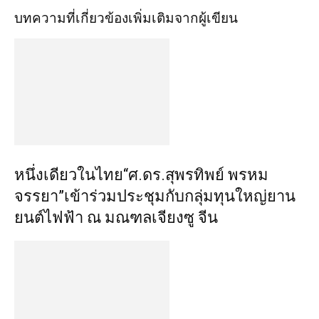
บทความที่เกี่ยวข้อง
เพิ่มเติมจากผู้เขียน
หนึ่งเดียวในไทย“ศ.ดร.สุพรทิพย์ พรหม
จรรยา”เข้าร่วมประชุมกับกลุ่มทุนใหญ่ยาน
ยนต์ไฟฟ้า ณ มณฑลเจียงซู จีน