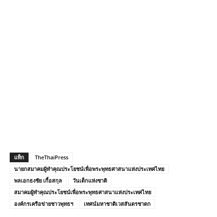
แท็ก
TheThaiPress
นายก​สมาคม​ผู้​ทำ​คุณ​ประโยชน์​เพื่อ​พระ​พุทธ​ศาสนา​แห่ง​ประเทศไทย
พลเอก​ธงชัย​ เกื้อ​สกุล
วันเด็กแห่งชาติ
​สมาคม​ผู้​ทำ​คุณ​ประโยชน์​เพื่อ​พระ​พุทธ​ศาสนา​แห่ง​ประเทศไทย
องค์กร​เครือข่าย​ชาวพุทธ​ฯ
เทศน์​มหาชาติ​เวสสันดร​ชาดก