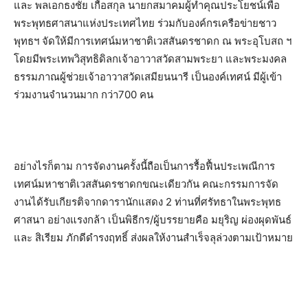
และ​ พลเอก​ธงชัย​ เกื้อ​สกุล​ นายก​สมาคม​ผู้​ทำ​คุณ​ประโยชน์​เพื่อ​
พระ​พุทธ​ศาสนา​แห่ง​ประเทศไทย​ ร่วมกับองค์กร​เครือข่าย​ชาว
พุทธ​ฯ จัดให้มีการเทศน์​มหาชาติ​เวสสันดร​ชาดก​ ณ​ พระอุโบสถ​ ฯ
โดยมีพระเทพวิสุทธิดิลก​เจ้าอาวาสวัดสามพระยา​ และพระมงคล
ธรรมภาณผู้​ช่วยเจ้าอาวาสวัดเสมียนนารี​ เป็นองค์เทศน์​ มีผู้เข้า​
ร่วมงานจำนวนมาก กว่า​700​ คน​
อย่างไรก็ตาม การจัดงานครั้งนี้ถือเป็นการรื้อฟื้นประเพณีการ
เทศน์​มหาชาติ​เวสสันดร​ชาดก​ขณะเดียวกัน คณะกรรมการ​จัด
งาน​ได้รับเกียรติจากดารานักแสดง​ 2​ ท่านที่ศรัทธา​ในพระพุทธ
ศาสนา​ อย่างแรงกล้า​ เป็นพิธีกร/ผู้บรรยายคือ มยุริญ ผ่องผุดพัน​ธ์​
และ สิเรียม​ ภักดี​ดำรง​ฤทธิ์​ ส่งผลให้งานสำเร็จลุล่วงตามเป้าหมาย