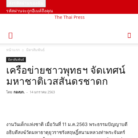
รหัสผ่านจะถูกอีเมล์ถึงคุณ
The Thai Press
หน้าแรก
มิตรสัมพันธ์
มิตรสัมพันธ์
เครือข่าย​ชาวพุทธ​ฯ จัดเทศน์​
มหาชาติเวสสันดร​ชาดก
โดย
กองบก.
-
14 มกราคม 2563
งานวันเด็กแห่งชาติ เมื่อวันที่ 11 ม.ค.2563​ พระธรรม​ปัญญา​บดี​
อธิบดี​สงฆ์​วัดมหาธาตุ​ยุวราช​รังสฤษฎิ์​สนามหลวง​ท่า​พระจันทร์​