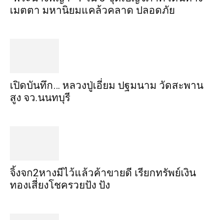
เมตตา​ มหา​นิยม​แคล้วคลาด​ ปลอดภัย​
เปิดบันทึก… หลวงปู่เอี่ยม ​ปฐม​นาม​ วัดสะพาน
สูง​ จว.นนทบุรี
จิ้งจก​2​หาง​มีไว้แล้ว​ค้าขาย​ดี​ เรียก​ทรัพย์เงิน
ทอง​เสี่ยงโชค​รวยปัง​ ปัง​