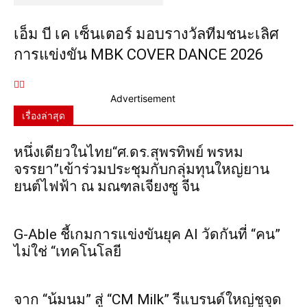
เอ็ม บี เค เซ็นเตอร์ มอบรางวัลทีมชนะเลิศ
การแข่งขัน MBK COVER DANCE 2026
Advertisement
เรื่องล่าสุด
หนึ่งเดียวในไทย“ศ.ดร.สุพรทิพย์ พรหม
จรรยา”เข้าร่วมประชุมกับกลุ่มทุนใหญ่ยาน
ยนต์ไฟฟ้า ณ มณฑลเจียงซู จีน
G-Able ชี้เกมการแข่งขันยุค AI วัดกันที่ “คน”
ไม่ใช่ “เทคโนโลยี
จาก “น้มนม” สู่ “CM Milk” รีแบรนด์ใหญ่ชูจุด