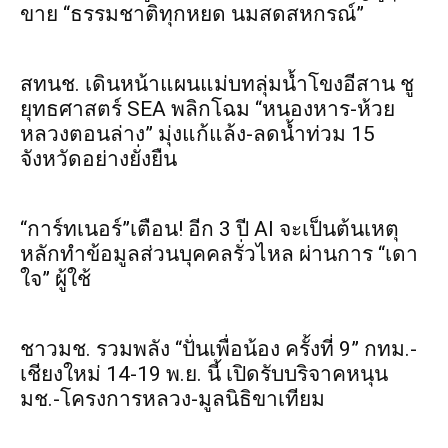
ขาย “ธรรมชาติทุกหยด นมสดสหกรณ์”
สทนช. เดินหน้าแผนแม่บทลุ่มน้ำโขงอีสาน ชู
ยุทธศาสตร์ SEA พลิกโฉม “หนองหาร-ห้วย
หลวงตอนล่าง” มุ่งแก้แล้ง-ลดน้ำท่วม 15
จังหวัดอย่างยั่งยืน
“การ์ทเนอร์”เตือน! อีก 3 ปี AI จะเป็นต้นเหตุ
หลักทำข้อมูลส่วนบุคคลรั่วไหล ผ่านการ “เดา
ใจ” ผู้ใช้
ชาวมช. รวมพลัง “ปั่นเพื่อน้อง ครั้งที่ 9” กทม.-
เชียงใหม่ 14-19 พ.ย. นี้ เปิดรับบริจาคหนุน
มช.-โครงการหลวง-มูลนิธิขาเทียม