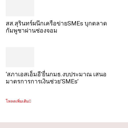
สส.สุรินทร์ผนึกเครือข่ายSMEs บุกตลาด
กัมพูชาผ่านช่องจอม
‘สภาเอสเอ็มอี’ยื่นกมธ.งบประมาณ เสนอ
มาตรการการเงินช่วย’SMEs’
โหลดเพิ่มเติม