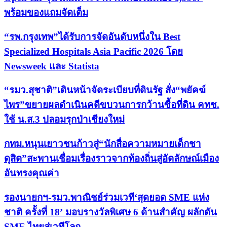
พร้อมของแถมจัดเต็ม
“รพ.กรุงเทพ”ได้รับการจัดอันดับหนึ่งใน Best
Specialized Hospitals Asia Pacific 2026 โดย
Newsweek และ Statista
“รมว.สุชาติ”เดินหน้าจัดระเบียบที่ดินรัฐ สั่ง“พยัคฆ์
ไพร”ขยายผลดำเนินคดีขบวนการกว้านซื้อที่ดิน คทช.
ใช้ น.ส.3 ปลอมรุกป่าเชียงใหม่
กทม.หนุนเยาวชนก้าวสู่“นักสื่อความหมายเด็กชา
ดุสิต”สะพานเชื่อมเรื่องราวจากท้องถิ่นสู่อัตลักษณ์เมือง
อันทรงคุณค่า
รองนายกฯ-รมว.พาณิชย์ร่วมเวที‘สุดยอด SME แห่ง
ชาติ ครั้งที่ 18’ มอบรางวัลพิเศษ 6 ด้านสำคัญ ผลักดัน
SME ไทยสู่เวทีโลก