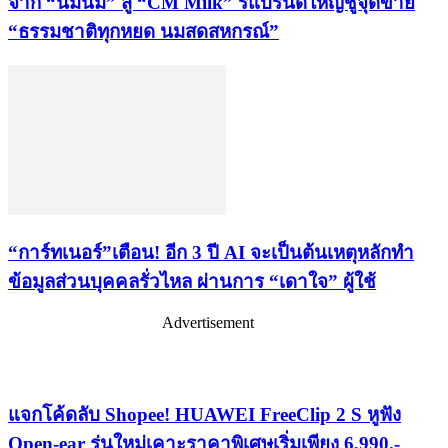
จาก “น้มนม” สู่ “CM Milk” รีแบรนด์ใหญ่ชูจุดขาย
“ธรรมชาติทุกหยด นมสดสหกรณ์”
“การ์ทเนอร์”เตือน! อีก 3 ปี AI จะเป็นต้นเหตุหลักทำ
ข้อมูลส่วนบุคคลรั่วไหล ผ่านการ “เดาใจ” ผู้ใช้
Advertisement
เรื่องล่าสุด
แจกโค้ดลับ Shopee! HUAWEI FreeClip 2 S หูฟัง
Open-ear รุ่นใหม่เคาะราคาพิเศษเริ่มเพียง 6,990.-