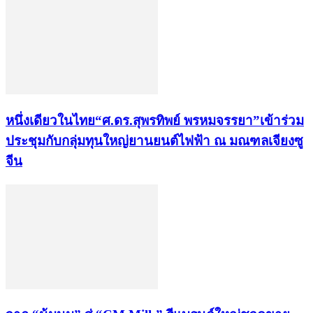
หนึ่งเดียวในไทย“ศ.ดร.สุพรทิพย์ พรหมจรรยา”เข้าร่วม
ประชุมกับกลุ่มทุนใหญ่ยานยนต์ไฟฟ้า ณ มณฑลเจียงซู
จีน