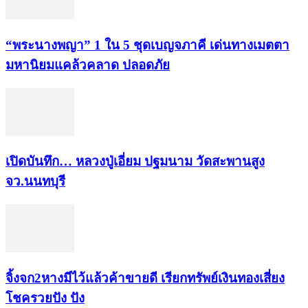
“พระ​นาง​พญา” 1 ใน 5​ ชุดเบญจ​ภาคี​ เด่นทางเมตตา​
มหา​นิยม​แคล้วคลาด​ ปลอดภัย​
เปิดบันทึก… หลวงปู่เอี่ยม ​ปฐม​นาม​ วัดสะพานสูง​
จว.นนทบุรี
จิ้งจก​2​หาง​มีไว้แล้ว​ค้าขาย​ดี​ เรียก​ทรัพย์เงินทอง​เสี่ยง
โชค​รวยปัง​ ปัง​