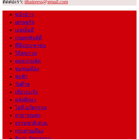
ติดต่อเรา:
tthaipress@gmail.com
หน้าข่าว
เศรษฐกิจ
เอสเอ็มอี
เกษตรพันธุ์ดี
ที่พึ่งประชาชน
วิถีสุขภาพ
คมความคิด
ชุมชนเมือง
ช่อฟ้า
วัยต๊าช
เที่ยวระเริง
คลังศึกษา
ไอที-นวัตกรรม
สาธารณสุข
ธรรมชาติ-สวล.
กระดานเมือง
ศิลปะ-วัฒนธรรม