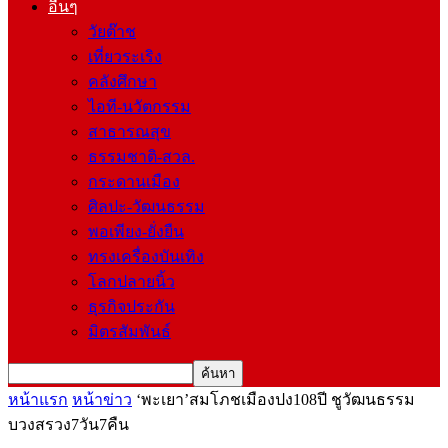
อื่นๆ
วัยต๊าช
เที่ยวระเริง
คลังศึกษา
ไอที-นวัตกรรม
สาธารณสุข
ธรรมชาติ-สวล.
กระดานเมือง
ศิลปะ-วัฒนธรรม
พอเพียง-ยั่งยืน
ทรงเครื่องบันเทิง
โลกปลายนิ้ว
ธุรกิจประกัน
มิตรสัมพันธ์
หน้าแรก
หน้าข่าว
‘พะเยา’สมโภชเมืองปง108ปี ชูวัฒนธรรม
บวงสรวง7วัน7คืน