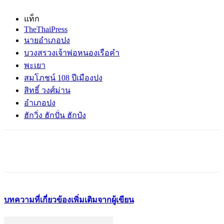
แท็ก
TheThaiPress
นายอำเภอปง
บวงสรวงเจ้าพ่อหนองเรือคำ
พะเยา
สมโภชน์ 108 ปีเมืองปง
สิทธิ์ วงศ์ม่าน
อำเภอปง
ฮักวิ่ง ฮักปั่น ฮักป๋ง
บทความที่เกี่ยวข้อง
เพิ่มเติมจากผู้เขียน