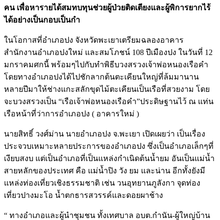
คน เพื่อหารายได้สมทบทุนช่วยผู้ป่วยติดเตียงและผู้พิการยากไร้
ได้อย่างเป็นกอบเป็นกำ
ในโอกาสที่อำเภอปง จังหวัดพะเยาเตรียมฉลองอาคาร
สำนักงานอำเภอปงใหม่ และสมโภชน์ 108 ปีเมืองปง ในวันที่ 12
มกราคมศกนี้ พร้อมๆไปกับทำพิธีบวงสรวงเจ้าพ่อหนองเรือคำ
โดยทางอำเภอปงได้ไปชักลากต้นตะเคียนใหญ่ที่ล้มมานาน
หลายปีมาให้ช่างแกะสลักขุดไม้ตะเคียนเป็นเรือที่สวยงาม โดย
จะบวงสรวงเป็น “เรือเจ้าพ่อหนองเรือคำ”ประดิษฐานไว้ ณ แท่น
เรือหน้าที่ว่าการอำเภอปง ( อาคารใหม่ )
นายสิทธิ์ วงศ์ม่าน นายอำเภอปง จ.พะเยา เปิดเผยว่า เป็นเรื่อง
ประจวบเหมาะหลายประการของอำเภอปง ซึ่งเป็นอำเภอเล็กๆที่
เงียบสงบ แต่เป็นอำเภอที่เป็นแหล่งกำเนิดต้นน้ำยม อันเป็นแม่น้ำ
สายหลักของประเทศ คือ แม่น้ำปิง วัง ยม และน่าน อีกทั้งยังมี
แหล่งท่องเที่ยวเชิงธรรมชาติ เช่น วนอุทยานภูลังกา จุดท่อง
เที่ยวปางมะโอ น้ำตกธารสวรรค์และดอยผาช้าง
“ ทางอำเภอและผู้นำชุมชน ทั้งเทศบาล อบต.กำนัน-ผู้ใหญ่บ้าน