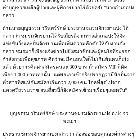
ทำบุญช่วยเหลือผู้ป่วยและผู้พิการยากไร้ด้วยครับ”นายอำเภอปง
กล่าว
ด้านนายบุญธรรม วรินทร์รักษ์ ประธานชมรมจักรยานปง ได้
กล่าวว่า ชมรมจักรยานได้รับเกียรติจากทางอำเภอปงให้จัด
แข่งขันวิ่งและปั่นจักรยานเพื่อเพิ่มความคึกคักให้กับงานดัง
กล่าว ชมรมฯก็เพียงแจ้งข่าวไปยังสมาชิกและผู้สนใจที่จะออก
กำลังกายเพื่อสุขภาพ คิดว่าจะมีคนสนใจก็ไม่เกินพันคนก็เก่ง
แล้ว ด้วยการคิดค่าสมัครคนละ 300 บาท ถ้าสมัคร VIP ก็คิด
เพียง 1,000 บาทเท่านั้น “แต่พอเอาเข้าจริงปรากฏว่ามีนักปั่นจาก
ทั่วสารทิศแห่กันสมัครเกินกว่า 2,000 คน ไกลที่สุดไปจาก
นครศรีธรรมราช จนเดี๋ยวนี้ก็ยังสมัครเข้ามาเรื่อยๆเลยครับ”
บุญธรรม วรินทร์รักษ์ ประธานชมรมจักรยานปง อ.ปง จว.
พะเยา
ประธานชมรมจักรยานปงกล่าวว่า ต้องขอขอบคุณองค์กรต่างๆ