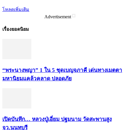
โหลดเพิ่มเติม
Advertisement
เรื่องยอดนิยม
“พระ​นาง​พญา” 1 ใน 5​ ชุดเบญจ​ภาคี​ เด่นทางเมตตา​
มหา​นิยม​แคล้วคลาด​ ปลอดภัย​
เปิดบันทึก… หลวงปู่เอี่ยม ​ปฐม​นาม​ วัดสะพานสูง​
จว.นนทบุรี