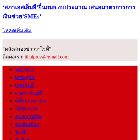
‘สภาเอสเอ็มอี’ยื่นกมธ.งบประมาณ เสนอมาตรการการ
เงินช่วย’SMEs’
โหลดเพิ่มเติม
“คลังสมองข่าววาไรตี้”
ติดต่อเรา:
tthaipress@gmail.com
หน้าข่าว
เศรษฐกิจ
เอสเอ็มอี
เกษตรพันธุ์ดี
ที่พึ่งประชาชน
วิถีสุขภาพ
คมความคิด
ชุมชนเมือง
ช่อฟ้า
วัยต๊าช