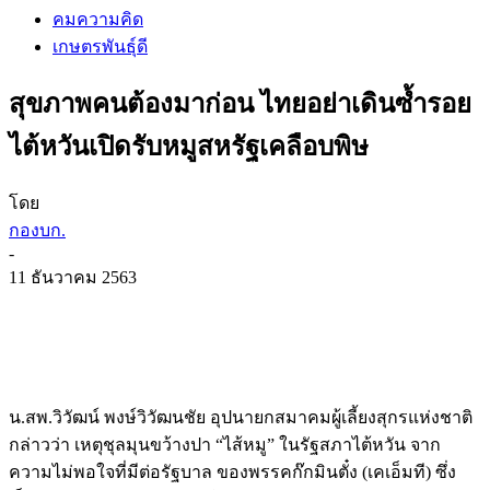
คมความคิด
เกษตรพันธุ์ดี
สุขภาพคนต้องมาก่อน ไทยอย่าเดินซ้ำรอย
ไต้หวันเปิดรับหมูสหรัฐเคลือบพิษ
โดย
กองบก.
-
11 ธันวาคม 2563
น.สพ.วิวัฒน์ พงษ์วิวัฒนชัย อุปนายกสมาคมผู้เลี้ยงสุกรแห่งชาติ
กล่าวว่า เหตุชุลมุนขว้างปา “ไส้หมู” ในรัฐสภาไต้หวัน จาก
ความไม่พอใจที่มีต่อรัฐบาล ของพรรคก๊กมินตั๋ง (เคเอ็มที) ซึ่ง