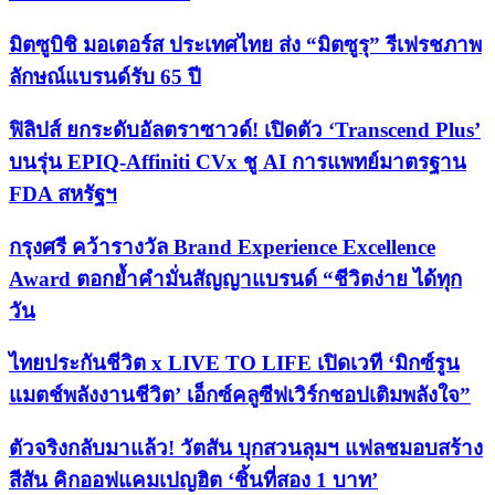
มิตซูบิชิ มอเตอร์ส ประเทศไทย ส่ง “มิตซูรุ” รีเฟรชภาพ
ลักษณ์แบรนด์รับ 65 ปี
ฟิลิปส์ ยกระดับอัลตราซาวด์! เปิดตัว ‘Transcend Plus’
บนรุ่น EPIQ-Affiniti CVx ชู AI การแพทย์มาตรฐาน
FDA สหรัฐฯ
กรุงศรี คว้ารางวัล Brand Experience Excellence
Award ตอกย้ำคำมั่นสัญญาแบรนด์ “ชีวิตง่าย ได้ทุก
วัน
ไทยประกันชีวิต x LIVE TO LIFE เปิดเวที ‘มิกซ์รูน
แมตช์พลังงานชีวิต’ เอ็กซ์คลูซีฟเวิร์กชอปเติมพลังใจ”
ตัวจริงกลับมาแล้ว! วัตสัน บุกสวนลุมฯ แฟลชมอบสร้าง
สีสัน คิกออฟแคมเปญฮิต ‘ชิ้นที่สอง 1 บาท’