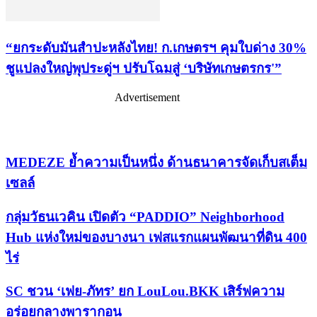
“ยกระดับมันสำปะหลังไทย! ก.เกษตรฯ คุมใบด่าง 30%
ชูแปลงใหญ่พุประดู่ฯ ปรับโฉมสู่ ‘บริษัทเกษตรกร'”
Advertisement
เรื่องล่าสุด
MEDEZE ย้ำความเป็นหนึ่ง ด้านธนาคารจัดเก็บสเต็ม
เซลล์
กลุ่มวัธนเวคิน เปิดตัว “PADDIO” Neighborhood
Hub แห่งใหม่ของบางนา เฟสแรกแผนพัฒนาที่ดิน 400
ไร่
SC ชวน ‘เฟย-ภัทร’ ยก LouLou.BKK เสิร์ฟความ
อร่อยกลางพารากอน