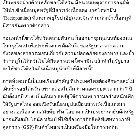
เป็นพรรคฝ่ายค้านหลักของไต้หวัน มีชนวนเหตุจากการอนุมัติ
ให้นำเข้าเนื้อหมูสหรัฐที่มีสารเร่งเนื้อแดง แรคโตพามีน
(Ractopamine) ที่สหภาพยุโรป (อียู) และจีน ห้ามนำเข้าเนื้อหมูที่
มีสารอันตรายดังกล่าว
ก่อนหน้านี้ชาวไต้หวันหลายพันคน ก็ออกมาชุมนุมบนท้องถนน
ในกรุงไทเป เพื่อประท้วงการตัดสินใจของรัฐบาล จากความ
กังวลของสาธารณชนเกี่ยวกับความปลอดภัยของอาหาร และย้ำ
ว่า “หมูในไต้หวันไม่ได้กินสารแรคโตพามีน แล้วทำไมรัฐบาล
จะให้ชาวไต้หวันกินเนื้อหมูนำเข้าที่มีสารนี้”
ภาพทั้งหมดนี้เป็นบทเรียนสำคัญ ที่ประเทศไทยต้องศึกษาและไม่
เดินซ้ำรอยไต้หวัน เพราะต้องไม่ลืมว่า ตลอดระยะเวลากว่า 7 ปี
นับตั้งแต่ปี 2556 เป็นต้นมา สหรัฐใช้ความพยายามอย่างหนักเพื่อ
ให้รัฐบาลไทย ยอมเปิดรับเนื้อหมูปนเปื้อนสารเร่งเนื้อแดงมา
อย่างต่อเนื่อง จากสมัยที่บารัค โอบามา เป็นประธานาธิบดีสหรัฐ
มาจนถึงสมัย โดนัล ทรัมป์ ที่ใช้เรื่องการตัดสิทธิพิเศษทางภาษี
ศุลกากร (GSP) สินค้าไทย มาเป็นเครื่องมือในการกดดัน