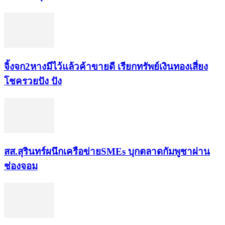
จิ้งจก​2​หาง​มีไว้แล้ว​ค้าขาย​ดี​ เรียก​ทรัพย์เงินทอง​เสี่ยง
โชค​รวยปัง​ ปัง​
สส.สุรินทร์ผนึกเครือข่ายSMEs บุกตลาดกัมพูชาผ่าน
ช่องจอม