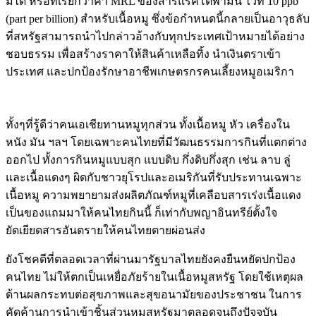
มีได้ หรือที่เรียกว่าค่า MRL ของสารแรคโตพามีน ไว้ที่ 10 ppb
(part per billion) สำหรับเนื้อหมู ซึ่งข้อกำหนดนี้กลายเป็นอาวุธลับ
ที่สหรัฐสามารถนำไปกล่าวอ้างกับทุกประเทศเป้าหมายได้อย่าง
ชอบธรรม เพื่อสร้างราคาให้สินค้าเหลือทิ้ง นำเงินตราเข้า
ประเทศ และปกป้องรักษาอาชีพเกษตรกรคนเลี้ยงหมูอเมริกา
ทั้งๆที่รู้ดีว่าคนเอเชียทานหมูทุกส่วน ทั้งเนื้อหมู หัว เครื่องใน
หนัง มัน ฯลฯ โดยเฉพาะคนไทยที่มีวัฒนธรรมการกินที่แตกต่าง
ออกไป ทั้งการกินหมูแบบสุก แบบดิบ กึ่งดิบกึ่งสุก เช่น ลาบ ลู่
และเนื้อแดงๆ ผิดกับชาวยุโรปและอเมริกันที่รับประทานเฉพาะ
เนื้อหมู ความพยายามส่งผลิตภัณฑ์หมูที่เคลือบสารเร่งเนื้อแดง
เป็นของแถมมาให้คนไทยกินนี้ ก็เท่ากับพญาอินทรีย์ตั้งใจ
ยัดเยียดสารอันตรายให้คนไทยตายผ่อนส่ง
ยังโชคดีที่ตลอดเวลาที่ผ่านมารัฐบาลไทยยังคงยืนหยัดปกป้อง
คนไทย ไม่ให้ตกเป็นเหยื่อภัยร้ายในเนื้อหมูสหรัฐ โดยใช้เหตุผล
ด้านผลกระทบต่อสุขภาพและสุขอนามัยของประชาชน ในการ
คัดค้านการนำเข้าชิ้นส่วนหมูสหรัฐมาตลอดจนถึงปัจจุบัน