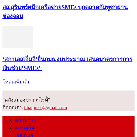
สส.สุรินทร์ผนึกเครือข่ายSMEs บุกตลาดกัมพูชาผ่าน
ช่องจอม
‘สภาเอสเอ็มอี’ยื่นกมธ.งบประมาณ เสนอมาตรการการ
เงินช่วย’SMEs’
โหลดเพิ่มเติม
“คลังสมองข่าววาไรตี้”
ติดต่อเรา:
tthaipress@gmail.com
หน้าข่าว
เศรษฐกิจ
เอสเอ็มอี