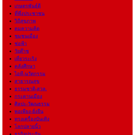
เกษตรพันธุ์ดี
ที่พึ่งประชาชน
วิถีสุขภาพ
คมความคิด
ชุมชนเมือง
ช่อฟ้า
วัยต๊าช
เที่ยวระเริง
คลังศึกษา
ไอที-นวัตกรรม
สาธารณสุข
ธรรมชาติ-สวล.
กระดานเมือง
ศิลปะ-วัฒนธรรม
พอเพียง-ยั่งยืน
ทรงเครื่องบันเทิง
โลกปลายนิ้ว
ธุรกิจประกัน