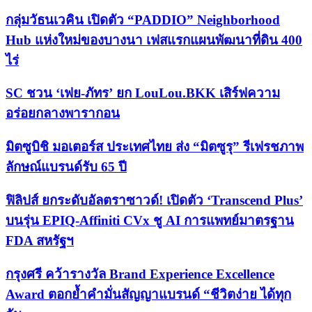
กลุ่มวัธนเวคิน เปิดตัว “PADDIO” Neighborhood
Hub แห่งใหม่ของบางนา เฟสแรกแผนพัฒนาที่ดิน 400
ไร่
SC ชวน ‘เฟย-ภัทร’ ยก LouLou.BKK เสิร์ฟความ
อร่อยกลางพารากอน
มิตซูบิชิ มอเตอร์ส ประเทศไทย ส่ง “มิตซูรุ” รีเฟรชภาพ
ลักษณ์แบรนด์รับ 65 ปี
ฟิลิปส์ ยกระดับอัลตราซาวด์! เปิดตัว ‘Transcend Plus’
บนรุ่น EPIQ-Affiniti CVx ชู AI การแพทย์มาตรฐาน
FDA สหรัฐฯ
กรุงศรี คว้ารางวัล Brand Experience Excellence
Award ตอกย้ำคำมั่นสัญญาแบรนด์ “ชีวิตง่าย ได้ทุก