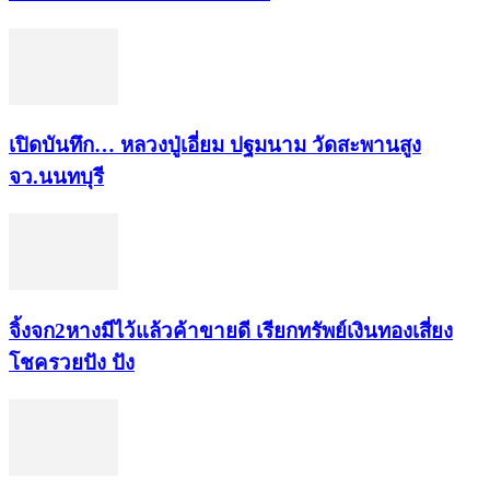
เปิดบันทึก… หลวงปู่เอี่ยม ​ปฐม​นาม​ วัดสะพานสูง​
จว.นนทบุรี
จิ้งจก​2​หาง​มีไว้แล้ว​ค้าขาย​ดี​ เรียก​ทรัพย์เงินทอง​เสี่ยง
โชค​รวยปัง​ ปัง​