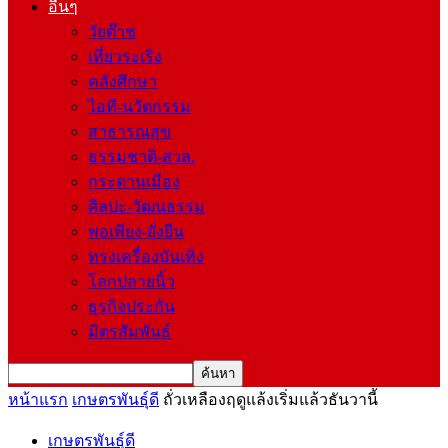
อื่นๆ
วัยต๊าช
เที่ยวระเริง
คลังศึกษา
ไอที-นวัตกรรม
สาธารณสุข
ธรรมชาติ-สวล.
กระดานเมือง
ศิลปะ-วัฒนธรรม
พอเพียง-ยั่งยืน
ทรงเครื่องบันเทิง
โลกปลายนิ้ว
ธุรกิจประกัน
มิตรสัมพันธ์
หน้าแรก
เกษตรพันธุ์ดี
ถั่วเหลืองฤดูแล้งเริ่มแล้วธันวานี้
เกษตรพันธุ์ดี