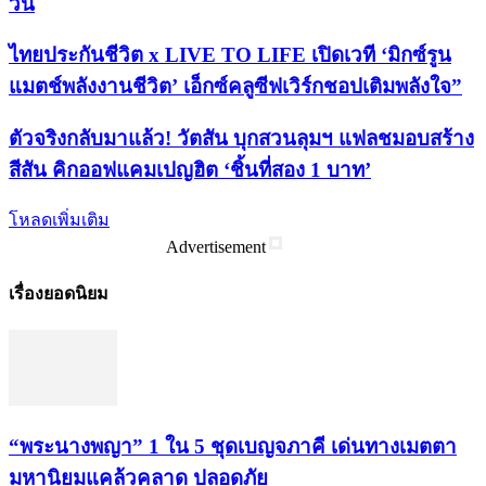
วัน
ไทยประกันชีวิต x LIVE TO LIFE เปิดเวที ‘มิกซ์รูน
แมตช์พลังงานชีวิต’ เอ็กซ์คลูซีฟเวิร์กชอปเติมพลังใจ”
ตัวจริงกลับมาแล้ว! วัตสัน บุกสวนลุมฯ แฟลชมอบสร้าง
สีสัน คิกออฟแคมเปญฮิต ‘ชิ้นที่สอง 1 บาท’
โหลดเพิ่มเติม
Advertisement
เรื่องยอดนิยม
“พระ​นาง​พญา” 1 ใน 5​ ชุดเบญจ​ภาคี​ เด่นทางเมตตา​
มหา​นิยม​แคล้วคลาด​ ปลอดภัย​