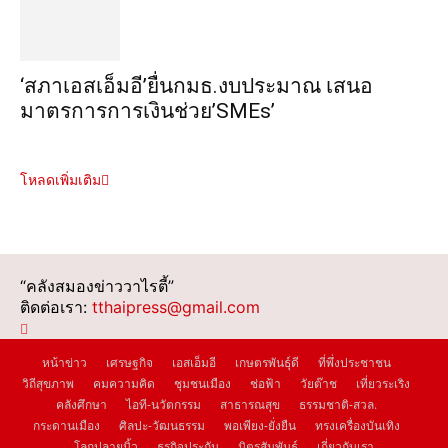
‘สภาเอสเอ็มอี’ยื่นกมธ.งบประมาณ เสนอ
มาตรการการเงินช่วย’SMEs’
โหลดเพิ่มเติม
“คลังสมองข่าววาไรตี้”
ติดต่อเรา:
tthaipress@gmail.com
หน้าข่าว
เศรษฐกิจ
เอสเอ็มอี
เกษตรพันธุ์ดี
ที่พึ่งประชาชน
วิถีสุขภาพ
คมความคิด
ชุมชนเมือง
ช่อฟ้า
วัยต๊าช
เที่ยวระเริง
คลังศึกษา
ไอที-นวัตกรรม
สาธารณสุข
ธรรมชาติ-สวล.
กระดานเมือง
ศิลปะ-วัฒนธรรม
พอเพียง-ยั่งยืน
ทรงเครื่องบันเทิง
โลกปลายนิ้ว
ธุรกิจประกัน
มิตรสัมพันธ์
เกี่ยวกับเรา