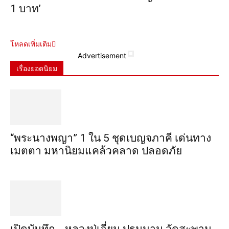
1 บาท’
โหลดเพิ่มเติม
Advertisement
เรื่องยอดนิยม
“พระ​นาง​พญา” 1 ใน 5​ ชุดเบญจ​ภาคี​ เด่นทาง
เมตตา​ มหา​นิยม​แคล้วคลาด​ ปลอดภัย​