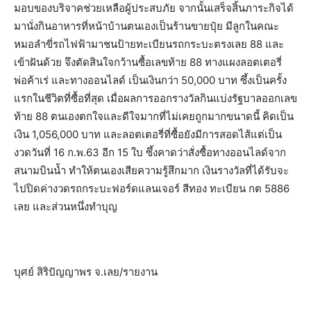
มอบของบริจาคช่วยเหลือผู้ประสบภัย จากนั้นเสร็จสิ้นภาระกิจได้
มานั่งกินอาหารที่หน้าบ้านตนเองเป็นร้านขายปุ๋ย มีลูกในคณะ
หมอลำขี่รถไฟฟ้ามาชนป้ายทะเบียนรถกระบะตรงเลย 88 และ
เข้าฝันด้วย จึงตัดสินใจกว้านซื้อเลขท้าย 88 ทางแผงลอตเตอรี่
พ่อค้าเร่ และทางออนไลด์ เป็นเงินกว่า 50,000 บาท ซึ้งเป็นครั้ง
แรกในชีวิตที่ซื้อที่สุด เมื่อผลการออกรางวัลกินแบ่งรัฐบาลออกเลข
ท้าย 88 ตนเองตกใจและดีใจมากที่ไม่เคยถูกมากขนาดนี้ คิดเป็น
เงิน 1,056,000 บาท และลอตเตอรี่ที่ซื้อยังมีการสอดไส้แต่เป็น
งวดวันที่ 16 ก.พ.63 อีก 15 ใบ ซึ้งคาดว่าสั่งซื้อทางออนไลด์จาก
สนามบินน้ำ ทำให้ตนเองเสียความรู้สึกมาก เงินรางวัลที่ได้รับจะ
ไปปิดค่างวดรถกระบะฟอร์ดแลนเจอร์ สีทอง ทะเบียน กต 5886
เลย และส่วนหนึ่งทำบุญ
บุศย์ สิริปัญญาพร จ.เลย/รายงาน