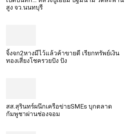
เปิดบันทึก… หลวงปู่เอี่ยม ​ปฐม​นาม​ วัดสะพาน
สูง​ จว.นนทบุรี
จิ้งจก​2​หาง​มีไว้แล้ว​ค้าขาย​ดี​ เรียก​ทรัพย์เงิน
ทอง​เสี่ยงโชค​รวยปัง​ ปัง​
สส.สุรินทร์ผนึกเครือข่ายSMEs บุกตลาด
กัมพูชาผ่านช่องจอม