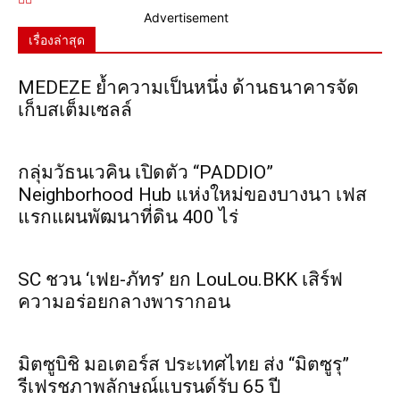
Advertisement
เรื่องล่าสุด
MEDEZE ย้ำความเป็นหนึ่ง ด้านธนาคารจัด
เก็บสเต็มเซลล์
กลุ่มวัธนเวคิน เปิดตัว “PADDIO”
Neighborhood Hub แห่งใหม่ของบางนา เฟส
แรกแผนพัฒนาที่ดิน 400 ไร่
SC ชวน ‘เฟย-ภัทร’ ยก LouLou.BKK เสิร์ฟ
ความอร่อยกลางพารากอน
มิตซูบิชิ มอเตอร์ส ประเทศไทย ส่ง “มิตซูรุ”
รีเฟรชภาพลักษณ์แบรนด์รับ 65 ปี