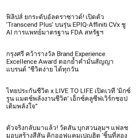
ฟิลิปส์ ยกระดับอัลตราซาวด์! เปิดตัว
‘Transcend Plus’ บนรุ่น EPIQ-Affiniti CVx ชู
AI การแพทย์มาตรฐาน FDA สหรัฐฯ
กรุงศรี คว้ารางวัล Brand Experience
Excellence Award ตอกย้ำคำมั่นสัญญา
แบรนด์ “ชีวิตง่าย ได้ทุกวัน
ไทยประกันชีวิต x LIVE TO LIFE เปิดเวที ‘มิกซ์
รูน แมตช์พลังงานชีวิต’ เอ็กซ์คลูซีฟเวิร์กชอป
เติมพลังใจ”
ตัวจริงกลับมาแล้ว! วัตสัน บุกสวนลุมฯ แฟลช
มอบสร้างสีสัน คิกออฟแคมเปญฮิต ‘ชิ้นที่สอง