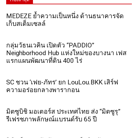
MEDEZE ย้ำความเป็นหนึ่ง ด้านธนาคารจัด
เก็บสเต็มเซลล์
กลุ่มวัธนเวคิน เปิดตัว “PADDIO”
Neighborhood Hub แห่งใหม่ของบางนา เฟส
แรกแผนพัฒนาที่ดิน 400 ไร่
SC ชวน ‘เฟย-ภัทร’ ยก LouLou.BKK เสิร์ฟ
ความอร่อยกลางพารากอน
มิตซูบิชิ มอเตอร์ส ประเทศไทย ส่ง “มิตซูรุ”
รีเฟรชภาพลักษณ์แบรนด์รับ 65 ปี