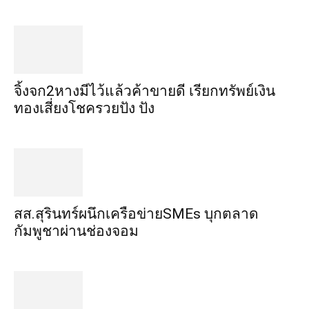
จิ้งจก​2​หาง​มีไว้แล้ว​ค้าขาย​ดี​ เรียก​ทรัพย์เงิน
ทอง​เสี่ยงโชค​รวยปัง​ ปัง​
สส.สุรินทร์ผนึกเครือข่ายSMEs บุกตลาด
กัมพูชาผ่านช่องจอม