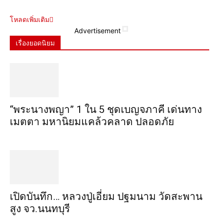
โหลดเพิ่มเติม
Advertisement
เรื่องยอดนิยม
“พระ​นาง​พญา” 1 ใน 5​ ชุดเบญจ​ภาคี​ เด่นทาง
เมตตา​ มหา​นิยม​แคล้วคลาด​ ปลอดภัย​
เปิดบันทึก… หลวงปู่เอี่ยม ​ปฐม​นาม​ วัดสะพาน
สูง​ จว.นนทบุรี