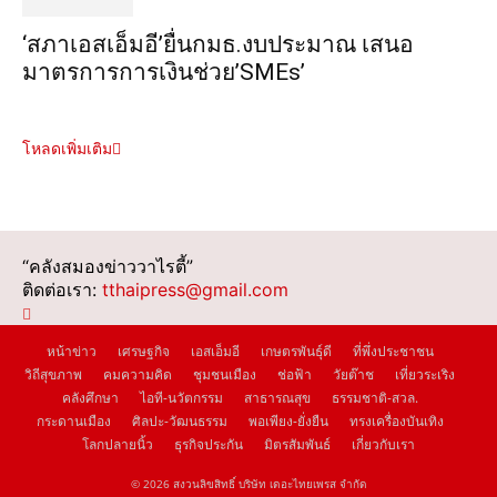
‘สภาเอสเอ็มอี’ยื่นกมธ.งบประมาณ เสนอ
มาตรการการเงินช่วย’SMEs’
โหลดเพิ่มเติม
“คลังสมองข่าววาไรตี้”
ติดต่อเรา:
tthaipress@gmail.com
หน้าข่าว
เศรษฐกิจ
เอสเอ็มอี
เกษตรพันธุ์ดี
ที่พึ่งประชาชน
วิถีสุขภาพ
คมความคิด
ชุมชนเมือง
ช่อฟ้า
วัยต๊าช
เที่ยวระเริง
คลังศึกษา
ไอที-นวัตกรรม
สาธารณสุข
ธรรมชาติ-สวล.
กระดานเมือง
ศิลปะ-วัฒนธรรม
พอเพียง-ยั่งยืน
ทรงเครื่องบันเทิง
โลกปลายนิ้ว
ธุรกิจประกัน
มิตรสัมพันธ์
เกี่ยวกับเรา
© 2026 สงวนลิขสิทธิ์ บริษัท เดอะไทยเพรส จำกัด