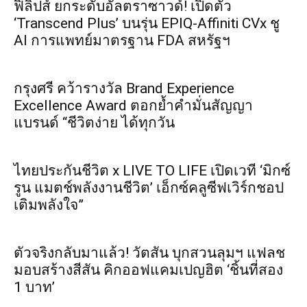
ฟิลิปส์ ยกระดับอัลตราซาวด์! เปิดตัว
‘Transcend Plus’ บนรุ่น EPIQ-Affiniti CVx ชู
AI การแพทย์มาตรฐาน FDA สหรัฐฯ
กรุงศรี คว้ารางวัล Brand Experience
Excellence Award ตอกย้ำคำมั่นสัญญา
แบรนด์ “ชีวิตง่าย ได้ทุกวัน
ไทยประกันชีวิต x LIVE TO LIFE เปิดเวที ‘มิกซ์
รูน แมตช์พลังงานชีวิต’ เอ็กซ์คลูซีฟเวิร์กชอป
เติมพลังใจ”
ตัวจริงกลับมาแล้ว! วัตสัน บุกสวนลุมฯ แฟลช
มอบสร้างสีสัน คิกออฟแคมเปญฮิต ‘ชิ้นที่สอง
1 บาท’