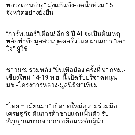
หลวงตอนล่าง” มุ่งแก้แล้ง-ลดน้ำท่วม 15
จังหวัดอย่างยั่งยืน
“การ์ทเนอร์”เตือน! อีก 3 ปี AI จะเป็นต้นเหตุ
หลักทำข้อมูลส่วนบุคคลรั่วไหล ผ่านการ “เดา
ใจ” ผู้ใช้
ชาวมช. รวมพลัง “ปั่นเพื่อน้อง ครั้งที่ 9” กทม.-
เชียงใหม่ 14-19 พ.ย. นี้ เปิดรับบริจาคหนุน
มช.-โครงการหลวง-มูลนิธิขาเทียม
“ไทย – เมียนมา” เปิดบทใหม่ความร่วมมือ
เศรษฐกิจ ดันการค้าชายแดนฟื้นตัว รับ
สัญญาณบวกจากการเยือนระดับผู้นำ