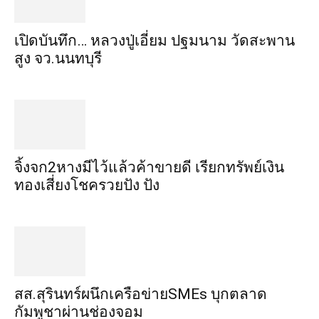
เปิดบันทึก… หลวงปู่เอี่ยม ​ปฐม​นาม​ วัดสะพาน
สูง​ จว.นนทบุรี
จิ้งจก​2​หาง​มีไว้แล้ว​ค้าขาย​ดี​ เรียก​ทรัพย์เงิน
ทอง​เสี่ยงโชค​รวยปัง​ ปัง​
สส.สุรินทร์ผนึกเครือข่ายSMEs บุกตลาด
กัมพูชาผ่านช่องจอม