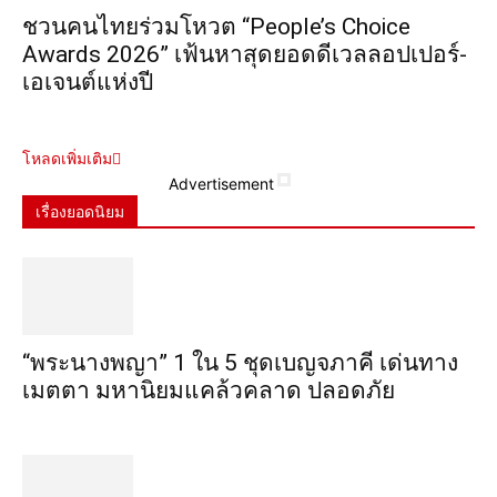
ชวนคนไทยร่วมโหวต “People’s Choice
Awards 2026” เฟ้นหาสุดยอดดีเวลลอปเปอร์-
เอเจนต์แห่งปี
โหลดเพิ่มเติม
Advertisement
เรื่องยอดนิยม
“พระ​นาง​พญา” 1 ใน 5​ ชุดเบญจ​ภาคี​ เด่นทาง
เมตตา​ มหา​นิยม​แคล้วคลาด​ ปลอดภัย​