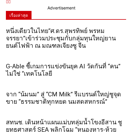
Advertisement
เรื่องล่าสุด
หนึ่งเดียวในไทย“ศ.ดร.สุพรทิพย์ พรหม
จรรยา”เข้าร่วมประชุมกับกลุ่มทุนใหญ่ยาน
ยนต์ไฟฟ้า ณ มณฑลเจียงซู จีน
G-Able ชี้เกมการแข่งขันยุค AI วัดกันที่ “คน”
ไม่ใช่ “เทคโนโลยี
จาก “น้มนม” สู่ “CM Milk” รีแบรนด์ใหญ่ชูจุด
ขาย “ธรรมชาติทุกหยด นมสดสหกรณ์”
สทนช. เดินหน้าแผนแม่บทลุ่มน้ำโขงอีสาน ชู
ยุทธศาสตร์ SEA พลิกโฉม “หนองหาร-ห้วย