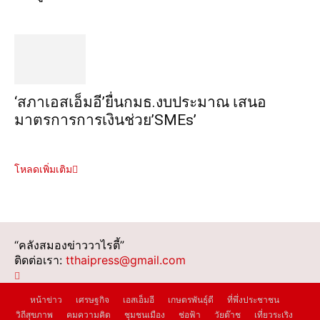
‘สภาเอสเอ็มอี’ยื่นกมธ.งบประมาณ เสนอ
มาตรการการเงินช่วย’SMEs’
โหลดเพิ่มเติม
“คลังสมองข่าววาไรตี้”
ติดต่อเรา:
tthaipress@gmail.com
หน้าข่าว
เศรษฐกิจ
เอสเอ็มอี
เกษตรพันธุ์ดี
ที่พึ่งประชาชน
วิถีสุขภาพ
คมความคิด
ชุมชนเมือง
ช่อฟ้า
วัยต๊าช
เที่ยวระเริง