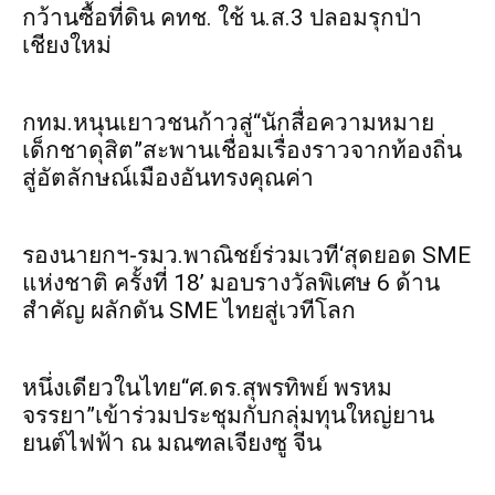
กว้านซื้อที่ดิน คทช. ใช้ น.ส.3 ปลอมรุกป่า
เชียงใหม่
กทม.หนุนเยาวชนก้าวสู่“นักสื่อความหมาย
เด็กชาดุสิต”สะพานเชื่อมเรื่องราวจากท้องถิ่น
สู่อัตลักษณ์เมืองอันทรงคุณค่า
รองนายกฯ-รมว.พาณิชย์ร่วมเวที‘สุดยอด SME
แห่งชาติ ครั้งที่ 18’ มอบรางวัลพิเศษ 6 ด้าน
สำคัญ ผลักดัน SME ไทยสู่เวทีโลก
หนึ่งเดียวในไทย“ศ.ดร.สุพรทิพย์ พรหม
จรรยา”เข้าร่วมประชุมกับกลุ่มทุนใหญ่ยาน
ยนต์ไฟฟ้า ณ มณฑลเจียงซู จีน