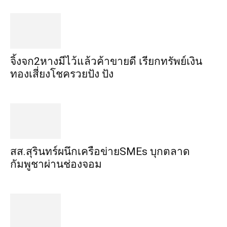
จิ้งจก​2​หาง​มีไว้แล้ว​ค้าขาย​ดี​ เรียก​ทรัพย์เงิน
ทอง​เสี่ยงโชค​รวยปัง​ ปัง​
สส.สุรินทร์ผนึกเครือข่ายSMEs บุกตลาด
กัมพูชาผ่านช่องจอม