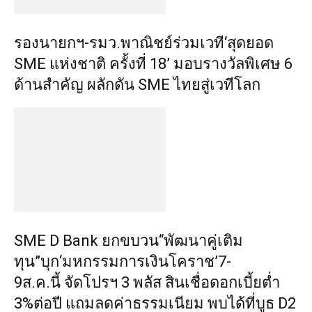
รองนายกฯ-รมว.พาณิชย์ร่วมเวที‘สุดยอด
SME แห่งชาติ ครั้งที่ 18’ มอบรางวัลพิเศษ 6
ด้านสำคัญ ผลักดัน SME ไทยสู่เวทีโลก
SME D Bank ยกขบวน“พัฒนาคู่เติม
ทุน”บุก‘มหกรรมการเงินโคราช’7-
9ส.ค.นี้ จัดโปรฯ 3 พลัส สินเชื่อดอกเบี้ยต่ำ
3%ต่อปี แถมลดค่าธรรมเนียม พบได้ที่บูธ D2