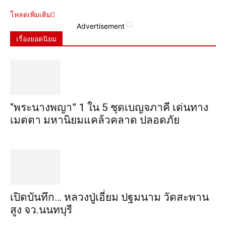
โหลดเพิ่มเติม
Advertisement
เรื่องยอดนิยม
“พระ​นาง​พญา” 1 ใน 5​ ชุดเบญจ​ภาคี​ เด่นทาง
เมตตา​ มหา​นิยม​แคล้วคลาด​ ปลอดภัย​
เปิดบันทึก… หลวงปู่เอี่ยม ​ปฐม​นาม​ วัดสะพาน
สูง​ จว.นนทบุรี