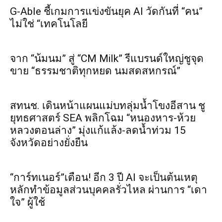
G-Able ชี้เกมการแข่งขันยุค AI วัดกันที่ “คน”
ไม่ใช่ “เทคโนโลยี
จาก “น้มนม” สู่ “CM Milk” รีแบรนด์ใหญ่ชูจุด
ขาย “ธรรมชาติทุกหยด นมสดสหกรณ์”
สทนช. เดินหน้าแผนแม่บทลุ่มน้ำโขงอีสาน ชู
ยุทธศาสตร์ SEA พลิกโฉม “หนองหาร-ห้วย
หลวงตอนล่าง” มุ่งแก้แล้ง-ลดน้ำท่วม 15
จังหวัดอย่างยั่งยืน
“การ์ทเนอร์”เตือน! อีก 3 ปี AI จะเป็นต้นเหตุ
หลักทำข้อมูลส่วนบุคคลรั่วไหล ผ่านการ “เดา
ใจ” ผู้ใช้