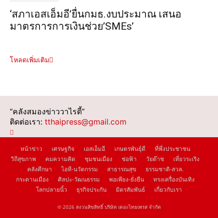
‘สภาเอสเอ็มอี’ยื่นกมธ.งบประมาณ เสนอ
มาตรการการเงินช่วย’SMEs’
โหลดเพิ่มเติม
“คลังสมองข่าววาไรตี้”
ติดต่อเรา:
tthaipress@gmail.com
หน้าข่าว
เศรษฐกิจ
เอสเอ็มอี
เกษตรพันธุ์ดี
ที่พึ่งประชาชน
วิถีสุขภาพ
คมความคิด
ชุมชนเมือง
ช่อฟ้า
วัยต๊าช
เที่ยวระเริง
คลังศึกษา
ไอที-นวัตกรรม
สาธารณสุข
ธรรมชาติ-สวล.
กระดานเมือง
ศิลปะ-วัฒนธรรม
พอเพียง-ยั่งยืน
ทรงเครื่องบันเทิง
โลกปลายนิ้ว
ธุรกิจประกัน
มิตรสัมพันธ์
เกี่ยวกับเรา
© 2026 สงวนลิขสิทธิ์ บริษัท เดอะไทยเพรส จำกัด