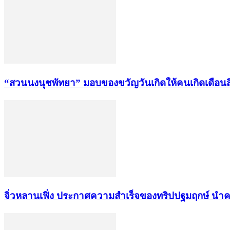
“สวนนงนุชพัทยา” มอบของขวัญวันเกิดให้คนเกิดเดือนส
จิ่วหลานเฟิ่ง ประกาศความสำเร็จของทริปปฐมฤกษ์ นำคณะผู