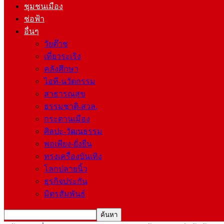
ชุมชนเมือง
ช่อฟ้า
อื่นๆ
วัยต๊าช
เที่ยวระเริง
คลังศึกษา
ไอที-นวัตกรรม
สาธารณสุข
ธรรมชาติ-สวล.
กระดานเมือง
ศิลปะ-วัฒนธรรม
พอเพียง-ยั่งยืน
ทรงเครื่องบันเทิง
โลกปลายนิ้ว
ธุรกิจประกัน
มิตรสัมพันธ์