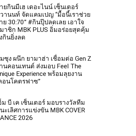
ายกินมีเฮ เดอะไนน์ เซ็นเตอร์
ิวานนท์ จัดแคมเปญ “มื้อนี้เราช่วย
่าย 30:70” #กินปุ๊ปลดเลย เอาใจ
มาชิก MBK PLUS อิ่มอร่อยสุดคุ้ม
ิ่งกินยิ่งลด
ัมซุง ผนึก ยามาฮ่า เชื่อมต่อ Gen Z
่านคอนเทนต์ ส่งมอบ Feel The
nique Experience พร้อมลุยงาน
คอนโคตรฟาซ”
อ็ม บี เค เซ็นเตอร์ มอบรางวัลทีม
นะเลิศการแข่งขัน MBK COVER
ANCE 2026