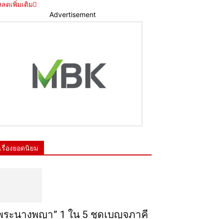
ลดเพิ่มเติม
Advertisement
เรื่องยอดนิยม
พระ​นาง​พญา” 1 ใน 5​ ชุดเบญจ​ภาคี​