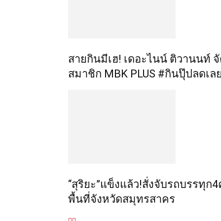
สายกินมีเฮ! เดอะไนน์ ติวานนท์ จั
สมาชิก MBK PLUS #กินปุ๊ปลดเล
“สุริยะ”แข็งแล้ว!สั่งจับรถบรรทุ
พื้นที่จังหวัดสมุทรสาคร