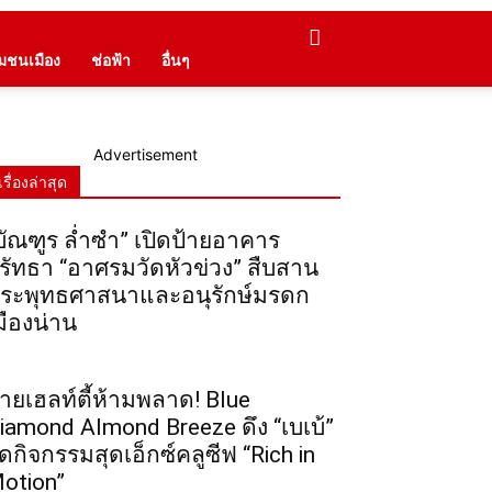
ุมชนเมือง
ช่อฟ้า
อื่นๆ
Advertisement
เรื่องล่าสุด
บัณฑูร ล่ำซำ” เปิดป้ายอาคาร
รัทธา “อาศรมวัดหัวข่วง” สืบสาน
ระพุทธศาสนาและอนุรักษ์มรดก
มืองน่าน
ายเฮลท์ตี้ห้ามพลาด! Blue
iamond Almond Breeze ดึง “เบเบ้”
ัดกิจกรรมสุดเอ็กซ์คลูซีฟ “Rich in
otion”