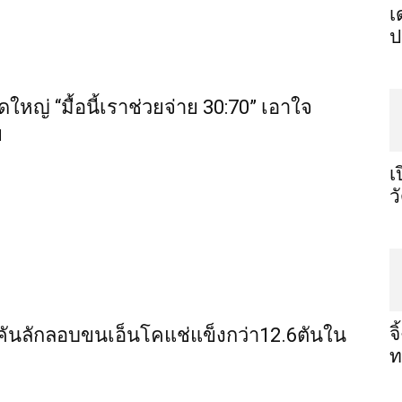
เ
ป
ดใหญ่ “มื้อนี้เราช่วยจ่าย 30:70” เอาใจ
ย
เ
ว
จ
ก4คันลักลอบขนเอ็นโคแช่แข็งกว่า12.6ตันใน
ท