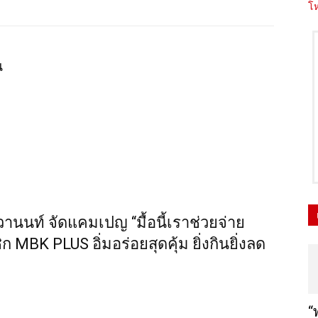
โห
น
วานนท์ จัดแคมเปญ “มื้อนี้เราช่วยจ่าย
 MBK PLUS อิ่มอร่อยสุดคุ้ม ยิ่งกินยิ่งลด
“