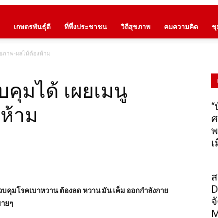
เกษตรพันธุ์ดี
ที่พึ่งประชาชน
วิถีสุขภาพ
คมความคิด
ช
ุขภาพ-ผลไม้ต้องห้าม
คุมได้ เผยเมนู
“
งห้าม
ศ
พ
เ
ส
D
บคุมโรคเบาหวาน ต้องลด หวาน มัน เค็ม ออกกำลังกาย
จ
บายๆ
M