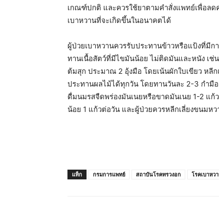
เกณฑ์ปกติ และควรใช้ยาตามคำสั่งแพทย์เพื่อ
เบาหวานที่จะเกิดขึ้นในอนาคตได้
ผู้ป่วยเบาหวานควรรับประทานข้าวหรือแป้งที่มีกาก
ทานเนื้อสัตว์ที่มีไขมันน้อย ไม่ติดมันและหนัง เช่น
ต้มสุก ประมาณ 2 อุ้งมือ โดยเน้นผักใบเขียว หลีกเ
ประทานผลไม้ได้ทุกวัน โดยทานวันละ 2-3 กำมือ โ
ดื่มนมรสจืดพร่องมันเนยหรือขาดมันเนย 1-2 แก้วต
น้อย 1 แก้วต่อวัน และผู้ป่วยควรหลีกเลี่ยงขนม
แท็ก
กรมการแพทย์
สถาบันโรคทรวงอก
โรคเบาหว
แชร์