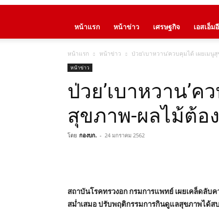
หน้าแรก
หน้าข่าว
เศรษฐกิจ
เอสเอ็มอี
หน้าแรก
หน้าข่าว
ป่วย’เบาหวาน’ควบคุมได้ เผยเมนูส
หน้าข่าว
ป่วย’เบาหวาน’ควบ
สุขภาพ-ผลไม้ต้อ
โดย
กองบก.
-
24 มกราคม 2562
สถาบันโรคทรวงอก กรมการแพทย์ เผยเคล็ดลับคว
สม่ำเสมอ ปรับพฤติกรรมการกินดูแลสุขภาพได้ส