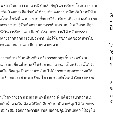
รแพทย์ เปิดเผยว่า อาหารมีส่วนสำคัญในการรักษาโรคเบาหวาน
รกิน โดยอาจคิดว่าเมื่อได้ยาแล้ว คงหายเหมือนกับโรคทั่วไป
G
นโรคเรื้อรังที่ไม่หายขาด ซึ่งการใช้ยารักษาเพียงอย่างเดียว จะ
F
อาหารและรู้จักเลือกทานอาหารที่เหมาะสม ในปริมาณที่ถูก
ป
ีหนึ่งในการรักษาและป้องกันโรคเบาหวานได้ หลักการรับ
กต่างจากหลักการรับประทานเพื่อให้มีสุขภาพดีของคนทั่วไป
นปริมาณพอเหมาะ และมีความหลากหลาย
ไ
“
ป
องการหลั่งฮอร์โมนอินซูลิน หรือการออกฤทธิ์ของฮอร์โมน
ย
่สามารถเปลี่ยนน้ำตาลที่ได้รับจากอาหารมาเป็นพลังงานได้ จึง
ตาลในเลือดสูงเป็นเวลานานโดยไม่มีการควบคุมอาจส่งผลให้
ายเท้า จอประสาทตาเสื่อม ไตวาย รวมถึงโรคหัวใจและหลอด
ส
ร
ต
นโรคทรวงอก กรมการแพทย์ กล่าวเพิ่มเติมว่า เบาหวานไม่
จ
บน้ำตาลในเลือดให้ใกล้เคียงกับปกติมากที่สุดได้ โดยการ
เหมาะสม ออกกำลังกายสม่ำเสมอควบคุมน้ำหนักตัว ให้อยู่ใน