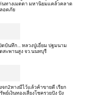
ด่นทางเมตตา​ มหา​นิยม​แคล้วคลาด​
ลอดภัย​
ปิดบันทึก… หลวงปู่เอี่ยม ​ปฐม​นาม​
ัดสะพานสูง​ จว.นนทบุรี
ิ้งจก​2​หาง​มีไว้แล้ว​ค้าขาย​ดี​ เรียก​
รัพย์เงินทอง​เสี่ยงโชค​รวยปัง​ ปัง​