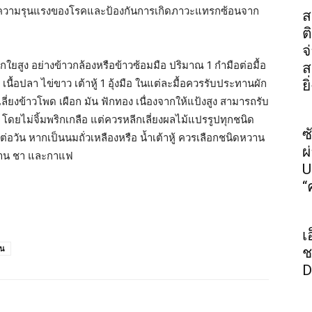
ลดความรุนแรงของโรคและป้องกันการเกิดภาวะแทรกซ้อนจาก
ส
ต
จ
ใยสูง อย่างข้าวกล้องหรือข้าวซ้อมมือ ปริมาณ 1 กำมือต่อมื้อ
ส
 เนื้อปลา ไข่ขาว เต้าหู้ 1 อุ้งมือ ในแต่ละมื้อควรรับประทานผัก
ย
ลี่ยงข้าวโพด เผือก มัน ฟักทอง เนื่องจากให้แป้งสูง สามารถรับ
ดยไม่จิ้มพริกเกลือ แต่ควรหลีกเลี่ยงผลไม้แปรรูปทุกชนิด
ซ
่อวัน หากเป็นนมถั่วเหลืองหรือ น้ำเต้าหู้ ควรเลือกชนิดหวาน
ผ
หวาน ชา และกาแฟ
U
“
เ
าน
ช
D