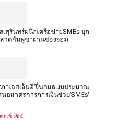
ส.สุรินทร์ผนึกเครือข่ายSMEs บุก
ลาดกัมพูชาผ่านช่องจอม
สภาเอสเอ็มอี’ยื่นกมธ.งบประมาณ
สนอมาตรการการเงินช่วย’SMEs’
ลดเพิ่มเติม