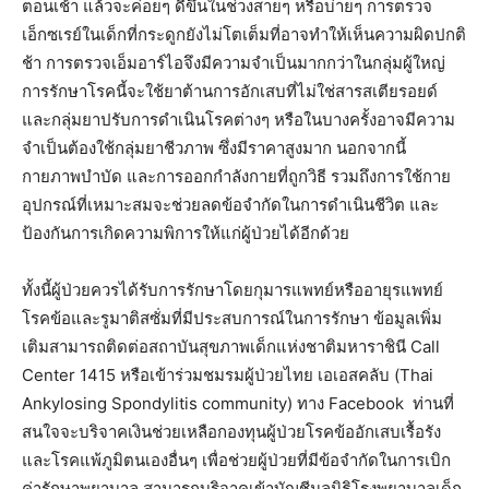
ตอนเช้า แล้วจะค่อยๆ ดีขึ้นในช่วงสายๆ หรือบ่ายๆ การตรวจ
เอ็กซเรย์ในเด็กที่กระดูกยังไม่โตเต็มที่อาจทำให้เห็นความผิดปกติ
ช้า การตรวจเอ็มอาร์ไอจึงมีความจำเป็นมากกว่าในกลุ่มผู้ใหญ่
การรักษาโรคนี้จะใช้ยาต้านการอักเสบที่ไม่ใช่สารสเตียรอยด์
และกลุ่มยาปรับการดำเนินโรคต่างๆ หรือในบางครั้งอาจมีความ
จำเป็นต้องใช้กลุ่มยาชีวภาพ ซึ่งมีราคาสูงมาก นอกจากนี้
กายภาพบำบัด และการออกกำลังกายที่ถูกวิธี รวมถึงการใช้กาย
อุปกรณ์ที่เหมาะสมจะช่วยลดข้อจำกัดในการดำเนินชีวิต และ
ป้องกันการเกิดความพิการให้แก่ผู้ป่วยได้อีกด้วย
ทั้งนี้ผู้ป่วยควรได้รับการรักษาโดยกุมารแพทย์หรืออายุรแพทย์
โรคข้อและรูมาติสซั่มที่มีประสบการณ์ในการรักษา ข้อมูลเพิ่ม
เติมสามารถติดต่อสถาบันสุขภาพเด็กแห่งชาติมหาราชินี Call
Center 1415 หรือเข้าร่วมชมรมผู้ป่วยไทย เอเอสคลับ (Thai
Ankylosing Spondylitis community) ทาง Facebook ท่านที่
สนใจจะบริจาคเงินช่วยเหลือกองทุนผู้ป่วยโรคข้ออักเสบเรื้อรัง
และโรคแพ้ภูมิตนเองอื่นๆ เพื่อช่วยผู้ป่วยที่มีข้อจำกัดในการเบิก
ค่ารักษาพยาบาล สามารถบริจาคเข้าบัญชีมูลนิธิโรงพยาบาลเด็ก