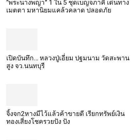
“พระ​นาง​พญา” 1 ใน 5​ ชุดเบญจ​ภาคี​ เด่นทาง
เมตตา​ มหา​นิยม​แคล้วคลาด​ ปลอดภัย​
เปิดบันทึก… หลวงปู่เอี่ยม ​ปฐม​นาม​ วัดสะพาน
สูง​ จว.นนทบุรี
จิ้งจก​2​หาง​มีไว้แล้ว​ค้าขาย​ดี​ เรียก​ทรัพย์เงิน
ทอง​เสี่ยงโชค​รวยปัง​ ปัง​