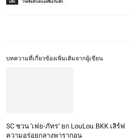
แท็ก
โรคข้ออักเสบเอสพีเอในเด็ก
บทความที่เกี่ยวข้อง
เพิ่มเติมจากผู้เขียน
SC ชวน ‘เฟย-ภัทร’ ยก LouLou.BKK เสิร์ฟ
ความอร่อยกลางพารากอน