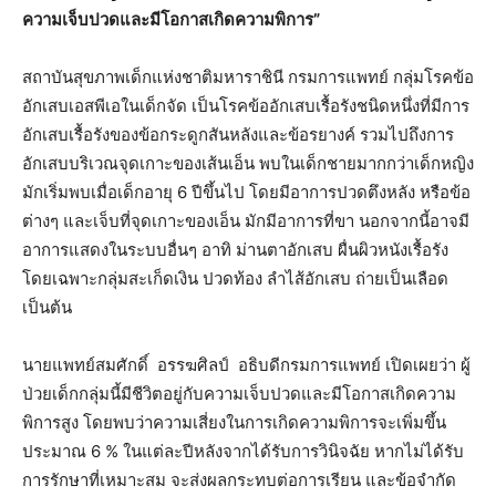
ความเจ็บปวดและมีโอกาสเกิดความพิการ”
สถาบันสุขภาพเด็กแห่งชาติมหาราชินี กรมการแพทย์ กลุ่มโรคข้อ
อักเสบเอสพีเอในเด็กจัด เป็นโรคข้ออักเสบเรื้อรังชนิดหนึ่งที่มีการ
อักเสบเรื้อรังของข้อกระดูกสันหลังและข้อรยางค์ รวมไปถึงการ
อักเสบบริเวณจุดเกาะของเส้นเอ็น พบในเด็กชายมากกว่าเด็กหญิง
มักเริ่มพบเมื่อเด็กอายุ 6 ปีขึ้นไป โดยมีอาการปวดตึงหลัง หรือข้อ
ต่างๆ และเจ็บที่จุดเกาะของเอ็น มักมีอาการที่ขา นอกจากนี้อาจมี
อาการแสดงในระบบอื่นๆ อาทิ ม่านตาอักเสบ ผื่นผิวหนังเรื้อรัง
โดยเฉพาะกลุ่มสะเก็ดเงิน ปวดท้อง ลำไส้อักเสบ ถ่ายเป็นเลือด
เป็นต้น
นายแพทย์สมศักดิ์ อรรฆศิลป์ อธิบดีกรมการแพทย์ เปิดเผยว่า ผู้
ป่วยเด็กกลุ่มนี้มีชีวิตอยู่กับความเจ็บปวดและมีโอกาสเกิดความ
พิการสูง โดยพบว่าความเสี่ยงในการเกิดความพิการจะเพิ่มขึ้น
ประมาณ 6 % ในแต่ละปีหลังจากได้รับการวินิจฉัย หากไม่ได้รับ
การรักษาที่เหมาะสม จะส่งผลกระทบต่อการเรียน และข้อจำกัด