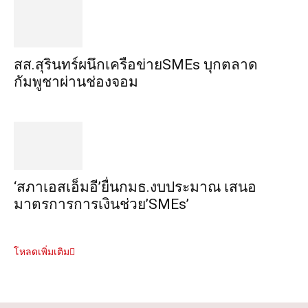
สส.สุรินทร์ผนึกเครือข่ายSMEs บุกตลาด
กัมพูชาผ่านช่องจอม
‘สภาเอสเอ็มอี’ยื่นกมธ.งบประมาณ เสนอ
มาตรการการเงินช่วย’SMEs’
โหลดเพิ่มเติม