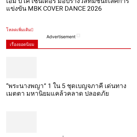
เอ็ม บี เค เซ็นเตอร์ มอบรางวัลทีมชนะเลิศการ
แข่งขัน MBK COVER DANCE 2026
โหลดเพิ่มเติม
Advertisement
เรื่องยอดนิยม
“พระ​นาง​พญา” 1 ใน 5​ ชุดเบญจ​ภาคี​ เด่นทาง
เมตตา​ มหา​นิยม​แคล้วคลาด​ ปลอดภัย​