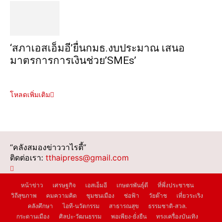
‘สภาเอสเอ็มอี’ยื่นกมธ.งบประมาณ เสนอ
มาตรการการเงินช่วย’SMEs’
โหลดเพิ่มเติม
“คลังสมองข่าววาไรตี้”
ติดต่อเรา:
tthaipress@gmail.com
หน้าข่าว
เศรษฐกิจ
เอสเอ็มอี
เกษตรพันธุ์ดี
ที่พึ่งประชาชน
วิถีสุขภาพ
คมความคิด
ชุมชนเมือง
ช่อฟ้า
วัยต๊าช
เที่ยวระเริง
คลังศึกษา
ไอที-นวัตกรรม
สาธารณสุข
ธรรมชาติ-สวล.
กระดานเมือง
ศิลปะ-วัฒนธรรม
พอเพียง-ยั่งยืน
ทรงเครื่องบันเทิง