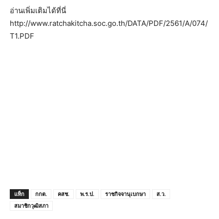
อ่านเพิ่มเติมได้ที่นี่
http://www.ratchakitcha.soc.go.th/DATA/PDF/2561/A/074/
T1.PDF
แท็ก
กกต.
คสช.
พ.ร.ป.
ราชกิจจานุเบกษา
ส.ว.
สมาชิกวุฒิสภา