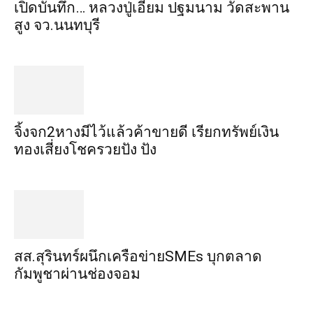
เปิดบันทึก… หลวงปู่เอี่ยม ​ปฐม​นาม​ วัดสะพาน
สูง​ จว.นนทบุรี
จิ้งจก​2​หาง​มีไว้แล้ว​ค้าขาย​ดี​ เรียก​ทรัพย์เงิน
ทอง​เสี่ยงโชค​รวยปัง​ ปัง​
สส.สุรินทร์ผนึกเครือข่ายSMEs บุกตลาด
กัมพูชาผ่านช่องจอม