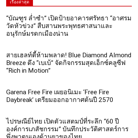
เรื่องล่าสุด
“บัณฑูร ล่ำซำ” เปิดป้ายอาคารศรัทธา “อาศรม
วัดหัวข่วง” สืบสานพระพุทธศาสนาและ
อนุรักษ์มรดกเมืองน่าน
สายเฮลท์ตี้ห้ามพลาด! Blue Diamond Almond
Breeze ดึง “เบเบ้” จัดกิจกรรมสุดเอ็กซ์คลูซีฟ
“Rich in Motion”
Garena Free Fire เผยอนิเมะ ‘Free Fire
Daybreak’ เตรียมออกอากาศต้นปี 2570
ไปรษณีย์ไทย เปิดตัวแสตมป์ที่ระลึก “60 ปี
องค์การเภสัชกรรม” บันทึกประวัติศาสตร์การ
พึ่งพาตนเองด้านยาของไทย