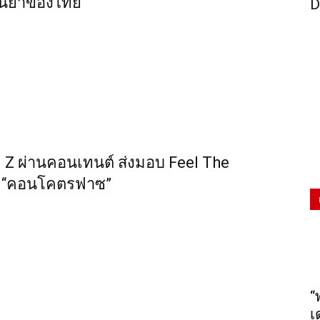
้านยาของไทย
D
en Z ผ่านคอนเทนต์ ส่งมอบ Feel The
าน “คอนโคตรฟาซ”
“
เ