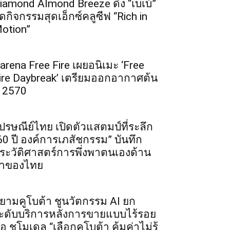
iamond Almond Breeze ดึง “เบเบ้”
ัดกิจกรรมสุดเอ็กซ์คลูซีฟ “Rich in
otion”
arena Free Fire เผยอนิเมะ ‘Free
ire Daybreak’ เตรียมออกอากาศต้น
ี 2570
ปรษณีย์ไทย เปิดตัวแสตมป์ที่ระลึก
60 ปี องค์การเภสัชกรรม” บันทึก
ระวัติศาสตร์การพึ่งพาตนเองด้าน
าของไทย
ยามคูโบต้า ชูนวัตกรรม AI ยก
ะดับบริการหลังการขายแบบไร้รอย
่อ ชูโมเดล “เลือกคูโบต้า คุ้มค่าไม่รู้