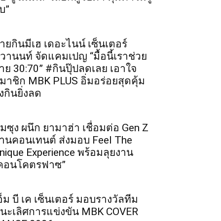
บ”
ายกินมีเฮ เดอะไนน์ เซ็นเตอร์
ิวานนท์ จัดแคมเปญ “มื้อนี้เราช่วย
่าย 30:70” #กินปุ๊ปลดเลย เอาใจ
มาชิก MBK PLUS อิ่มอร่อยสุดคุ้ม
ิ่งกินยิ่งลด
ัมซุง ผนึก ยามาฮ่า เชื่อมต่อ Gen Z
่านคอนเทนต์ ส่งมอบ Feel The
nique Experience พร้อมลุยงาน
คอนโคตรฟาซ”
อ็ม บี เค เซ็นเตอร์ มอบรางวัลทีม
นะเลิศการแข่งขัน MBK COVER