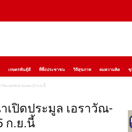
เกษตรพันธุ์ดี
ที่พึ่งประชาชน
วิถีสุขภาพ
คมความคิด
ช
ราวัณ-บงกช ตามแผน 25 ก.ย.นี้
้าเปิดประมูล เอราวัณ-
ก.ย.นี้