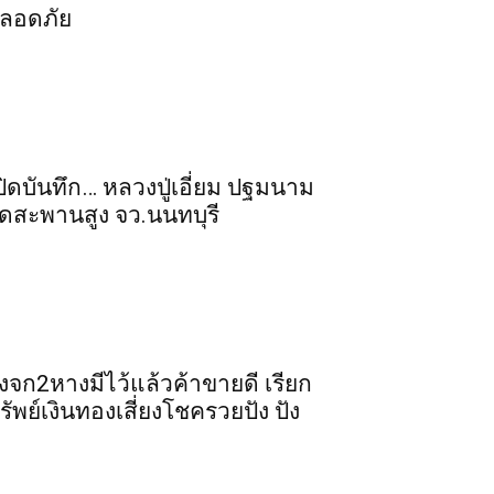
ลอดภัย​
ปิดบันทึก… หลวงปู่เอี่ยม ​ปฐม​นาม​
ัดสะพานสูง​ จว.นนทบุรี
ิ้งจก​2​หาง​มีไว้แล้ว​ค้าขาย​ดี​ เรียก​
รัพย์เงินทอง​เสี่ยงโชค​รวยปัง​ ปัง​