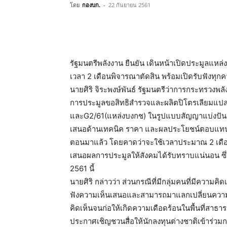
โดย
กองบก.
-
22 กันยายน 2561
รัฐมนตรีพลังงาน ยืนยัน เดินหน้าเปิดประมูลแหล
เวลา 2 เดือนพิจารณาตัดสิน พร้อมเปิดรับฟังทุกค
นายศิริ จิระพงษ์พันธ์ รัฐมนตรีว่าการกระทรวงพล
การประมูลขอสิทธิสำรวจและผลิตปิโตรเลียมแป
และG2/61(แหล่งบงกช) ในรูปแบบสัญญาแบ่งปันผลผล
เสนอด้านเทคนิค ราคา และผลประโยชน์ตอบแทนรั 
ตอนมาแล้ว โดยคาดว่าจะใช้เวลาประมาณ 2 เดือ
เสนอผลการประมูลให้สังคมได้รับทราบแน่นอน 
2561 นี้
นายศิริ กล่าวว่า ส่วนกรณีที่มีกลุ่มคนที่มีความค
ฟังความเห็นเสนอและสามารถมาแลกเปลี่ยนความค
คิดเห็นจนก่อให้เกิดความเดือดร้อนในพื้นที่สาธาร
ประกาศเชิญชวนสื่อให้นักลงทุนต่างชาติเข้าร่วมกา