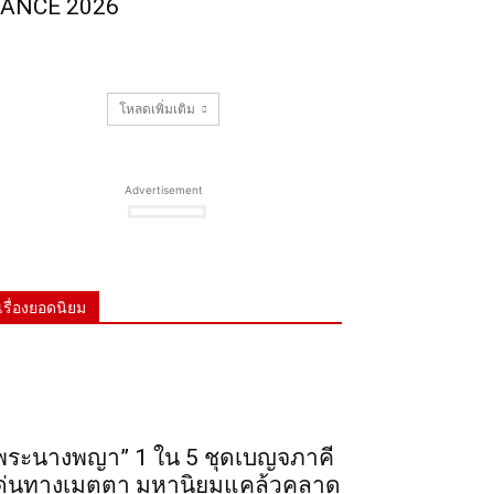
ANCE 2026
โหลดเพิ่มเติม
Advertisement
เรื่องยอดนิยม
พระ​นาง​พญา” 1 ใน 5​ ชุดเบญจ​ภาคี​
ด่นทางเมตตา​ มหา​นิยม​แคล้วคลาด​