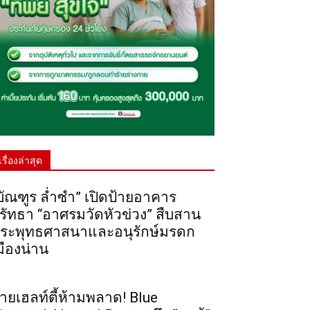
เรื่องล่าสุด
บัณฑูร ล่ำซำ” เปิดป้ายอาคาร
รัทธา “อาศรมวัดหัวข่วง” สืบสาน
ระพุทธศาสนาและอนุรักษ์มรดก
มืองน่าน
ายเฮลท์ตี้ห้ามพลาด! Blue