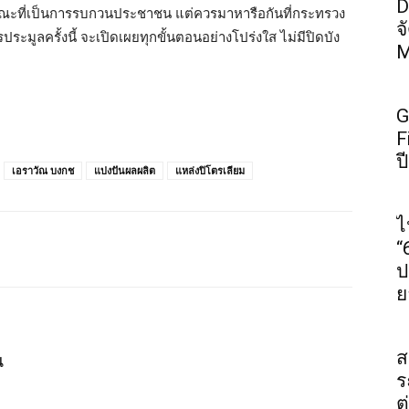
D
ารณะที่เป็นการรบกวนประชาชน แต่ควรมาหารือกันที่กระทรวง
จ
ประมูลครั้งนี้ จะเปิดเผยทุกขั้นตอนอย่างโปร่งใส ไม่มีปิดบัง
M
G
F
ป
เอราวัณ บงกช
แบ่งปันผลผลิต
แหล่งปิโตรเลียม
ไ
“
ป
ย
ส
น
ร
ต