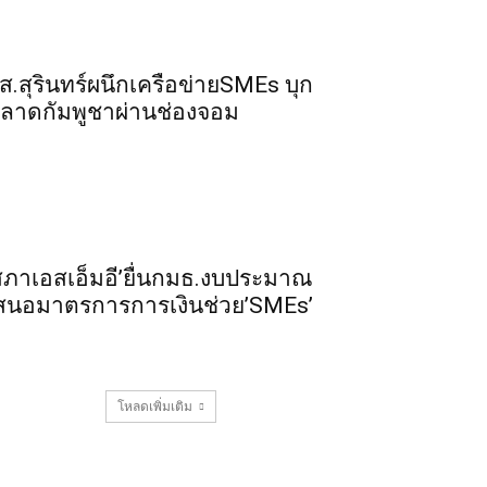
ส.สุรินทร์ผนึกเครือข่ายSMEs บุก
ลาดกัมพูชาผ่านช่องจอม
สภาเอสเอ็มอี’ยื่นกมธ.งบประมาณ
สนอมาตรการการเงินช่วย’SMEs’
โหลดเพิ่มเติม