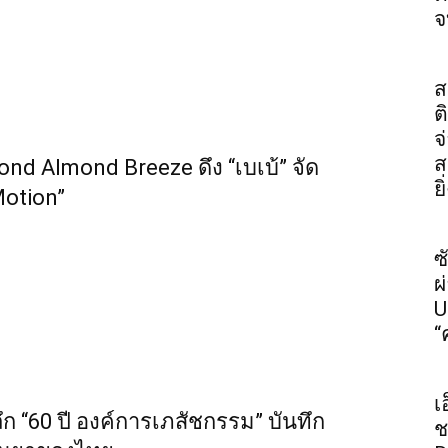
จ
ส
ต
จ
ส
nd Almond Breeze ดึง “เบเบ้” จัด
ย
Motion”
ซ
ผ
U
“
เ
ึก “60 ปี องค์การเภสัชกรรม” บันทึก
ช