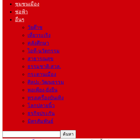
ชุมชนเมือง
ช่อฟ้า
อื่นๆ
วัยต๊าช
เที่ยวระเริง
คลังศึกษา
ไอที-นวัตกรรม
สาธารณสุข
ธรรมชาติ-สวล.
กระดานเมือง
ศิลปะ-วัฒนธรรม
พอเพียง-ยั่งยืน
ทรงเครื่องบันเทิง
โลกปลายนิ้ว
ธุรกิจประกัน
มิตรสัมพันธ์