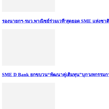
รองนายกฯ-รมว.พาณิชย์ร่วมเวที‘สุดยอด SME แห่งชาติ คร
SME D Bank ยกขบวน“พัฒนาคู่เติมทุน”บุก‘มหกรรมการเงิ