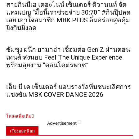
สายกินมีเฮ เดอะไนน์ เซ็นเตอร์ ติวานนท์ จัด
แคมเปญ “มื้อนี้เราช่วยจ่าย 30:70” #กินปุ๊ปลด
เลย เอาใจสมาชิก MBK PLUS อิ่มอร่อยสุดคุ้ม
ยิ่งกินยิ่งลด
ซัมซุง ผนึก ยามาฮ่า เชื่อมต่อ Gen Z ผ่านคอน
เทนต์ ส่งมอบ Feel The Unique Experience
พร้อมลุยงาน “คอนโคตรฟาซ”
เอ็ม บี เค เซ็นเตอร์ มอบรางวัลทีมชนะเลิศการ
แข่งขัน MBK COVER DANCE 2026
โหลดเพิ่มเติม
Advertisement
เรื่องยอดนิยม