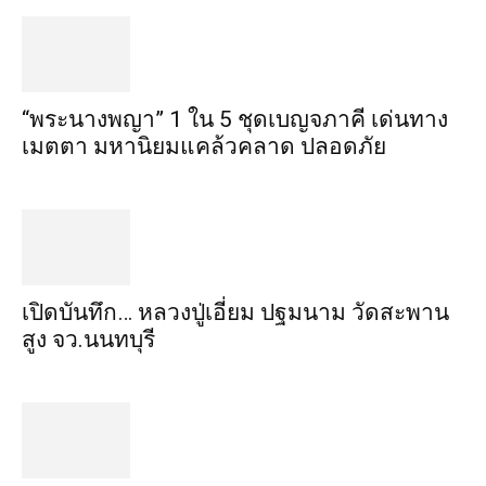
“พระ​นาง​พญา” 1 ใน 5​ ชุดเบญจ​ภาคี​ เด่นทาง
เมตตา​ มหา​นิยม​แคล้วคลาด​ ปลอดภัย​
เปิดบันทึก… หลวงปู่เอี่ยม ​ปฐม​นาม​ วัดสะพาน
สูง​ จว.นนทบุรี