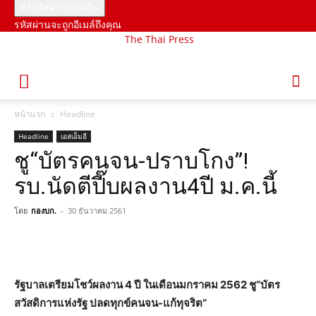
รหัสผ่านจะถูกอีเมล์ถึงคุณ
The Thai Press
หน้าแรก
Headline
Headline
เอสเอ็มอี
ชู“บัตรคนจน-ปราบโกง”!
รบ.นัดตีปี๊บผลงาน4ปี ม.ค.นี้
โดย
กองบก.
-
30 ธันวาคม 2561
รัฐบาลเตรียมโชว์ผลงาน 4 ปี ในเดือนมกราคม 2562 ชู“บัตร
สวัสดิการแห่งรัฐ ปลดทุกข์คนจน-แก้ทุจริต”