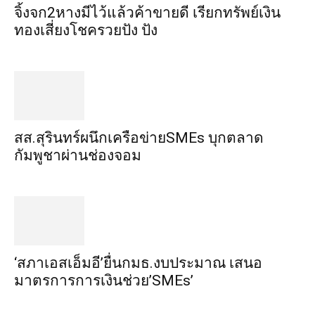
จิ้งจก​2​หาง​มีไว้แล้ว​ค้าขาย​ดี​ เรียก​ทรัพย์เงิน
ทอง​เสี่ยงโชค​รวยปัง​ ปัง​
สส.สุรินทร์ผนึกเครือข่ายSMEs บุกตลาด
กัมพูชาผ่านช่องจอม
‘สภาเอสเอ็มอี’ยื่นกมธ.งบประมาณ เสนอ
มาตรการการเงินช่วย’SMEs’