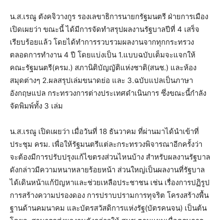
น.ส.เรณู ตังคจิวางกูร รองเลขาธิการนายกรัฐมนตรี ฝ่ายการเมือง
เปิดเผยว่า ขณะนี้ ได้มีการจัดทำสรุปผลงานรัฐบาลปีที่ 4 เสร็จ
เรียบร้อยแล้ว โดยได้ทำการรวบรวมผลงานจากทุกกระทรวง
ตลอดการทำงาน 4 ปี โดยแบ่งเป็น 1.แบบฉบับเต็มจะแจกให้
คณะรัฐมนตรี(ครม.) สภานิติบัญญัติแห่งชาติ(สนช.) และห้อง
สมุดต่างๆ 2.ผลสรุปเล่มขนาดย่อ และ 3.ฉบับแปลเป็นภาษา
อังกฤษแปล กระทรวงการต่างประเทศดำเนินการ ซึ่งขณะนี้กำลัง
จัดพิมพ์ทั้ง 3 เล่ม
น.ส.เรณู เปิดเผยว่า เมื่อวันที่ 18 ธันวาคม ที่ผ่านมาได้นำเข้าที่
ประชุม ครม. เพื่อให้รัฐมนตรีแต่ละกระทรวงพิจารณาอีกครั้งว่า
จะต้องมีการปรับปรุงแก้ไขตรงส่วนไหนบ้าง สำหรับผลงานรัฐบาล
ดังกล่าวมีความหนาหลายร้อยหน้า ส่วนใหญ่เป็นผลงานที่รัฐบาล
ได้เดินหน้าแก้ปัญหาและช่วยเหลือประชาชน เช่น เรื่องการปฏิรูป
การสร้างความปรองดอง การปราบปรามการทุจริต โครงสร้างพื้น
ฐานด้านคมนาคม และบัตรสวัสดิการแห่งรัฐ(บัตรคนจน) เป็นต้น