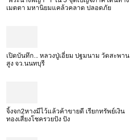
“พระ​นาง​พญา” 1 ใน 5​ ชุดเบญจ​ภาคี​ เด่นทาง
เมตตา​ มหา​นิยม​แคล้วคลาด​ ปลอดภัย​
เปิดบันทึก… หลวงปู่เอี่ยม ​ปฐม​นาม​ วัดสะพาน
สูง​ จว.นนทบุรี
จิ้งจก​2​หาง​มีไว้แล้ว​ค้าขาย​ดี​ เรียก​ทรัพย์เงิน
ทอง​เสี่ยงโชค​รวยปัง​ ปัง​