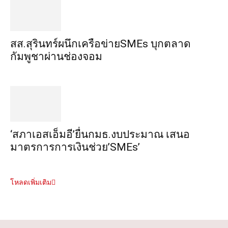
สส.สุรินทร์ผนึกเครือข่ายSMEs บุกตลาด
กัมพูชาผ่านช่องจอม
‘สภาเอสเอ็มอี’ยื่นกมธ.งบประมาณ เสนอ
มาตรการการเงินช่วย’SMEs’
โหลดเพิ่มเติม