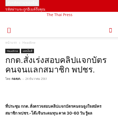
รหัสผ่านจะถูกอีเมล์ถึงคุณ
The Thai Press
หน้าแรก
Headline
Headline
เอสเอ็มอี
กกต.สั่งเร่งสอบคลิปแจกบัตร
คนจนแลกสมาชิก พปชร.
โดย
กองบก.
-
24 ธันวาคม 2561
ที่ประชุม กกต. สั่งตรวจสอบคลิปแจกบัตรคนจนจูงใจสมัคร
สมาชิก พปชร.-โต๊ะจีนระดมทุน คาด 30-60 วัน รู้ผล