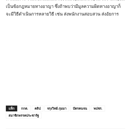
เป็นข้อกฎหมายทางอาญา ซึ่งถ้าพบว่ามีมูลความผิดทางอาญาก็
จะมีวิธีดำเนินการหลายวิธี เช่น ส่งพนักงานสอบสวน ส่งอัยการ
แท็ก
กกต.
คลิป
จรุงวิทย์ ภุมมา
บัตรคนจน
พปชร.
สมาชิกพรรคประชารัฐ