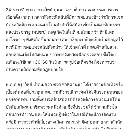
24 ธ.ค.61 พ.ต.อ.จรุงวิทย์ ภุมมา เลขาธิการคณะกรรมการการ
เลือกตั้ง (กกต.) กล่าวถึงกรณีคลิปที่มีการเผยแพร่อ้างว่ามีการแจก
บัตรสวัสดิการคนจนแต่โดนบังคับให้สมัครเข้าเป็นสมาชิกพรรค
พลังประชารัฐ (พปชร.) เหตุเกิดในพื้นที่ จ.ยโสธร ว่า ถ้ามีเหตุ
อะไรต่างๆ ทั้งที่เกิดขึ้นก่อนการคลายล็อกเราก็จะเก็บเป็นข้อมูลไว้
กรณีมีการเผยแพร่คลิปดังกล่าว ให้เจ้าหน้าที่ กกต.ด้านสืบสวน
สอบสวนแจ้งไปยังหน่วยข่าวทางจังหวัดเพื่อตรวจสอบ ซึ่งโดย
เฉลี่ยจะใช้เวลา 30-60 วันในการสรุปข้อเท็จจริง ก็จะทราบว่า
เป็นความผิดตามข้อกฎหมายใด
พ.ต.อ.จรุงวิทย์ เปิดเผยว่า ช่วงเช้าที่ผ่านมา ได้รายงานข้อเท็จจริง
เบื้องต้นต่อที่ประชุมกกต. รวมถึงกรณีการจัดโต๊ะจีนระดมทุนของ
พรรคพปชร. รวมทั้งกรณีคลิปสมัครบัตรสวัสดิการคนจนแต่โดน
บังคับสมัครสมาชิกพรรคหนึ่งด้วย ซึ่งที่ประชุมได้ซักถามถึงขั้น
ตอนการทำงาน และให้แนวปฏิบัติว่าในกรณีที่จะมีการจัดงาน
หรือมีการกระทำที่เสี่ยงอาจเกิดการกระทำผิดกฎหมาย หากสำนัก