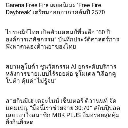
Garena Free Fire เผยอนิเมะ ‘Free Fire
Daybreak’ เตรียมออกอากาศต้นปี 2570
ไปรษณีย์ไทย เปิดตัวแสตมป์ที่ระลึก “60 ปี
องค์การเภสัชกรรม” บันทึกประวัติศาสตร์การ
พึ่งพาตนเองด้านยาของไทย
สยามคูโบต้า ชูนวัตกรรม AI ยกระดับบริการ
หลังการขายแบบไร้รอยต่อ ชูโมเดล “เลือกคู
โบต้า คุ้มค่าไม่รู้จบ”
สายกินมีเฮ เดอะไนน์ เซ็นเตอร์ ติวานนท์ จัด
แคมเปญ “มื้อนี้เราช่วยจ่าย 30:70” #กินปุ๊ปลด
เลย เอาใจสมาชิก MBK PLUS อิ่มอร่อยสุดคุ้ม
ยิ่งกินยิ่งลด