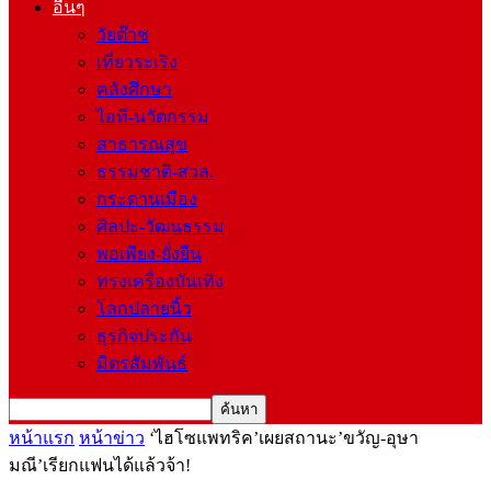
อื่นๆ
วัยต๊าช
เที่ยวระเริง
คลังศึกษา
ไอที-นวัตกรรม
สาธารณสุข
ธรรมชาติ-สวล.
กระดานเมือง
ศิลปะ-วัฒนธรรม
พอเพียง-ยั่งยืน
ทรงเครื่องบันเทิง
โลกปลายนิ้ว
ธุรกิจประกัน
มิตรสัมพันธ์
หน้าแรก
หน้าข่าว
‘ไฮโซแพทริค’เผยสถานะ’ขวัญ-อุษา
มณี’เรียกแฟนได้แล้วจ้า!