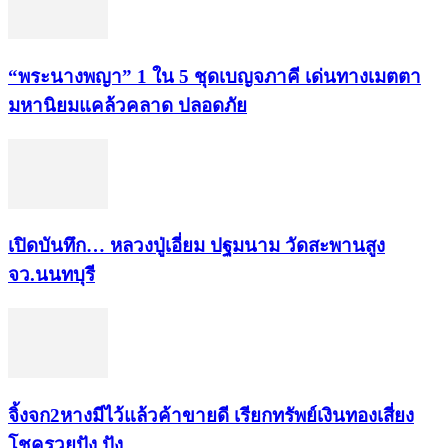
“พระ​นาง​พญา” 1 ใน 5​ ชุดเบญจ​ภาคี​ เด่นทางเมตตา​
มหา​นิยม​แคล้วคลาด​ ปลอดภัย​
เปิดบันทึก… หลวงปู่เอี่ยม ​ปฐม​นาม​ วัดสะพานสูง​
จว.นนทบุรี
จิ้งจก​2​หาง​มีไว้แล้ว​ค้าขาย​ดี​ เรียก​ทรัพย์เงินทอง​เสี่ยง
โชค​รวยปัง​ ปัง​