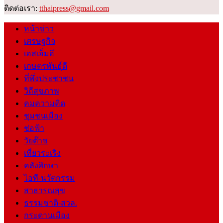
ติดต่อเรา:
tthaipress@gmail.com
หน้าข่าว
เศรษฐกิจ
เอสเอ็มอี
เกษตรพันธุ์ดี
ที่พึ่งประชาชน
วิถีสุขภาพ
คมความคิด
ชุมชนเมือง
ช่อฟ้า
วัยต๊าช
เที่ยวระเริง
คลังศึกษา
ไอที-นวัตกรรม
สาธารณสุข
ธรรมชาติ-สวล.
กระดานเมือง