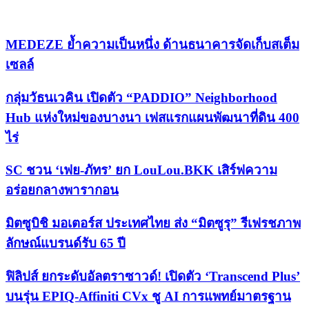
เรื่องล่าสุด
MEDEZE ย้ำความเป็นหนึ่ง ด้านธนาคารจัดเก็บสเต็ม
เซลล์
กลุ่มวัธนเวคิน เปิดตัว “PADDIO” Neighborhood
Hub แห่งใหม่ของบางนา เฟสแรกแผนพัฒนาที่ดิน 400
ไร่
SC ชวน ‘เฟย-ภัทร’ ยก LouLou.BKK เสิร์ฟความ
อร่อยกลางพารากอน
มิตซูบิชิ มอเตอร์ส ประเทศไทย ส่ง “มิตซูรุ” รีเฟรชภาพ
ลักษณ์แบรนด์รับ 65 ปี
ฟิลิปส์ ยกระดับอัลตราซาวด์! เปิดตัว ‘Transcend Plus’
บนรุ่น EPIQ-Affiniti CVx ชู AI การแพทย์มาตรฐาน