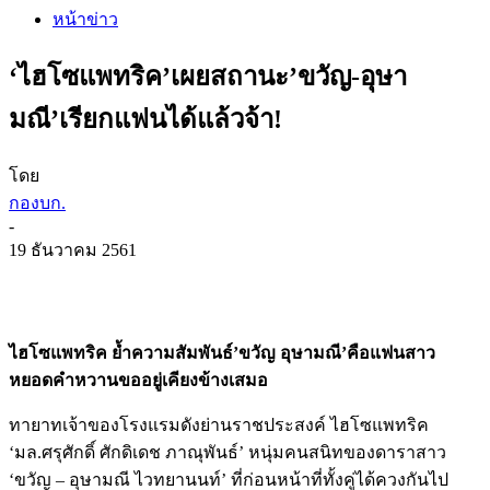
หน้าข่าว
‘ไฮโซแพทริค’เผยสถานะ’ขวัญ-อุษา
มณี’เรียกแฟนได้แล้วจ้า!
โดย
กองบก.
-
19 ธันวาคม 2561
ไฮโซแพทริค ย้ำความสัมพันธ์’ขวัญ อุษามณี’คือแฟนสาว
หยอดคำหวานขออยู่เคียงข้างเสมอ
ทายาทเจ้าของโรงแรมดังย่านราชประสงค์ ไฮโซแพทริค
‘มล.ศรุศักดิ์ ศักดิเดช ภาณุพันธ์’ หนุ่มคนสนิทของดาราสาว
‘ขวัญ – อุษามณี ไวทยานนท์’ ที่ก่อนหน้าที่ทั้งคู่ได้ควงกันไป