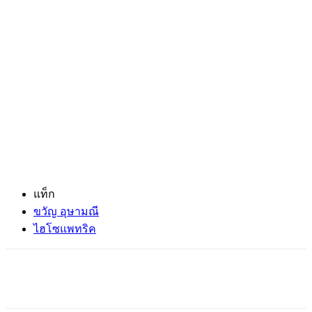
แท็ก
ขวัญ อุษามณี
ไฮโซแพทริค