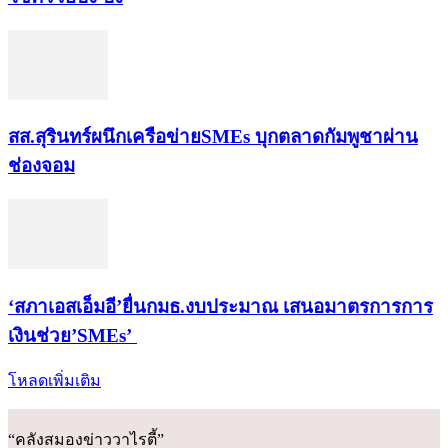
สส.สุรินทร์ผนึกเครือข่ายSMEs บุกตลาดกัมพูชาผ่าน
ช่องจอม
‘สภาเอสเอ็มอี’ยื่นกมธ.งบประมาณ เสนอมาตรการการ
เงินช่วย’SMEs’
โหลดเพิ่มเติม
“คลังสมองข่าววาไรตี้”