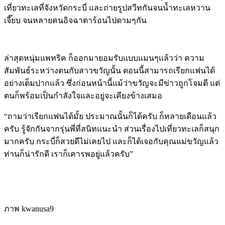
เที่ยวทะเลที่จังหวัดกระบี่ และถ่ายรูปสวีทกันจนน้ำทะเลหวาน
เจี๊ยบ จนหลายคนอิจฉาตาร้อนไปตามๆกัน
ล่าสุดหนุ่มแพทริค ก็ออกมายอมรับแบบแมนๆแล้วว่า ความ
สัมพันธ์ระหว่างตนกับสาวขวัญนั้น ตอนนี้สามารถเรียกแฟนได้
อย่างเต็มปากแล้ว ซึ่งก่อนหน้านี้แม้ว่าขวัญจะมีข่าวถูกโจมตี แต่
ตนก็พร้อมเป็นกำลังใจและอยู่จะเคียงข้างเสมอ
“ถามว่าเรียกแฟนได้มั้ย ประมาณนั้นก็ได้ครับ ก็หลายเดือนแล้ว
ครับ รู้จักกันจากรุ่นพี่ที่สนิทแนะนำ ส่วนเรื่องไปเที่ยวทะเลก็สนุก
มากครับ กระบี่ก็สวยดีไม่เคยไป และก็ได้เจอกับคุณแม่ขวัญแล้ว
ท่านก็น่ารักดี เราก็เคารพอยู่แล้วครับ”
ภาพ kwanusa9