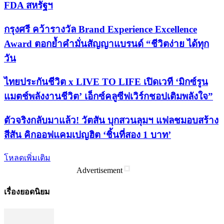
FDA สหรัฐฯ
กรุงศรี คว้ารางวัล Brand Experience Excellence
Award ตอกย้ำคำมั่นสัญญาแบรนด์ “ชีวิตง่าย ได้ทุก
วัน
ไทยประกันชีวิต x LIVE TO LIFE เปิดเวที ‘มิกซ์รูน
แมตช์พลังงานชีวิต’ เอ็กซ์คลูซีฟเวิร์กชอปเติมพลังใจ”
ตัวจริงกลับมาแล้ว! วัตสัน บุกสวนลุมฯ แฟลชมอบสร้าง
สีสัน คิกออฟแคมเปญฮิต ‘ชิ้นที่สอง 1 บาท’
โหลดเพิ่มเติม
Advertisement
เรื่องยอดนิยม