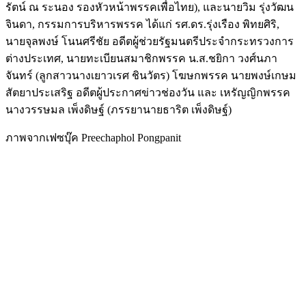
รัตน์ ณ ระนอง รองหัวหน้าพรรคเพื่อไทย), และนายวิม รุ่งวัฒน
จินดา, กรรมการบริหารพรรค ได้แก่ รศ.ดร.รุ่งเรือง พิทยศิริ,
นายจุลพงษ์ โนนศรีชัย อดีตผู้ช่วยรัฐมนตรีประจำกระทรวงการ
ต่างประเทศ, นายทะเบียนสมาชิกพรรค น.ส.ชยิกา วงศ์นภา
จันทร์ (ลูกสาวนางเยาวเรศ ชินวัตร) โฆษกพรรค นายพงษ์เกษม
สัตยาประเสริฐ อดีตผู้ประกาศข่าวช่องวัน และ เหรัญญิกพรรค
นางวรรษมล เพ็งดิษฐ์ (ภรรยานายธาริต เพ็งดิษฐ์)
ภาพจากเฟซบุ๊ค Preechaphol Pongpanit