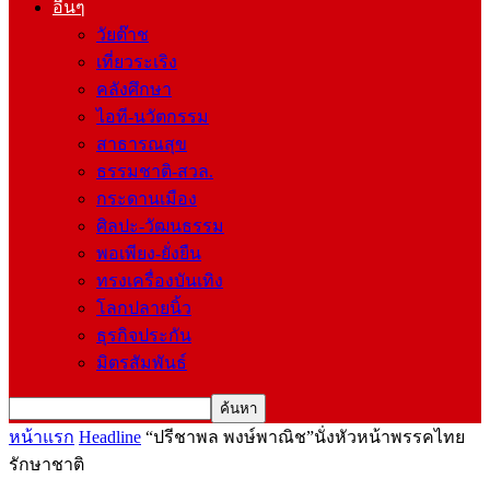
อื่นๆ
วัยต๊าช
เที่ยวระเริง
คลังศึกษา
ไอที-นวัตกรรม
สาธารณสุข
ธรรมชาติ-สวล.
กระดานเมือง
ศิลปะ-วัฒนธรรม
พอเพียง-ยั่งยืน
ทรงเครื่องบันเทิง
โลกปลายนิ้ว
ธุรกิจประกัน
มิตรสัมพันธ์
หน้าแรก
Headline
“ปรีชาพล พงษ์พาณิช”นั่งหัวหน้าพรรคไทย
รักษาชาติ