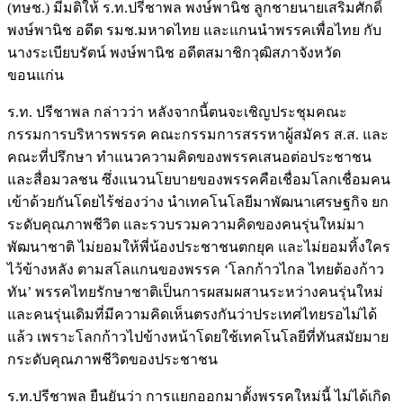
(ทษช.) มีมติให้ ร.ท.ปรีชาพล พงษ์พานิช ลูกชายนายเสริมศักดิ์
พงษ์พานิช อดีต รมช.มหาดไทย และแกนนำพรรคเพื่อไทย กับ
นางระเบียบรัตน์ พงษ์พานิช อดีตสมาชิกวุฒิสภาจังหวัด
ขอนแก่น
ร.ท. ปรีชาพล กล่าวว่า หลังจากนี้ตนจะเชิญประชุมคณะ
กรรมการบริหารพรรค คณะกรรมการสรรหาผู้สมัคร ส.ส. และ
คณะที่ปรึกษา ทำแนวความคิดของพรรคเสนอต่อประชาชน
และสื่อมวลชน ซึ่งแนวนโยบายของพรรคคือเชื่อมโลกเชื่อมคน
เข้าด้วยกันโดยไร้ช่องว่าง นำเทคโนโลยีมาพัฒนาเศรษฐกิจ ยก
ระดับคุณภาพชีวิต และรวบรวมความคิดของคนรุ่นใหม่มา
พัฒนาชาติ ไม่ยอมให้พี่น้องประชาชนตกยุค และไม่ยอมทิ้งใคร
ไว้ข้างหลัง ตามสโลแกนของพรรค ‘โลกก้าวไกล ไทยต้องก้าว
ทัน’ พรรคไทยรักษาชาติเป็นการผสมผสานระหว่างคนรุ่นใหม่
และคนรุ่นเดิมที่มีความคิดเห็นตรงกันว่าประเทศไทยรอไม่ได้
แล้ว เพราะโลกก้าวไปข้างหน้าโดยใช้เทคโนโลยีที่ทันสมัยมาย
กระดับคุณภาพชีวิตของประชาชน
ร.ท.ปรีชาพล ยืนยันว่า การแยกออกมาตั้งพรรคใหม่นี้ ไม่ได้เกิด