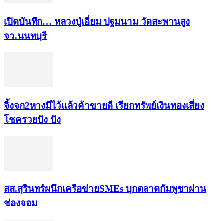
เปิดบันทึก… หลวงปู่เอี่ยม ​ปฐม​นาม​ วัดสะพานสูง​
จว.นนทบุรี
จิ้งจก​2​หาง​มีไว้แล้ว​ค้าขาย​ดี​ เรียก​ทรัพย์เงินทอง​เสี่ยง
โชค​รวยปัง​ ปัง​
สส.สุรินทร์ผนึกเครือข่ายSMEs บุกตลาดกัมพูชาผ่าน
ช่องจอม