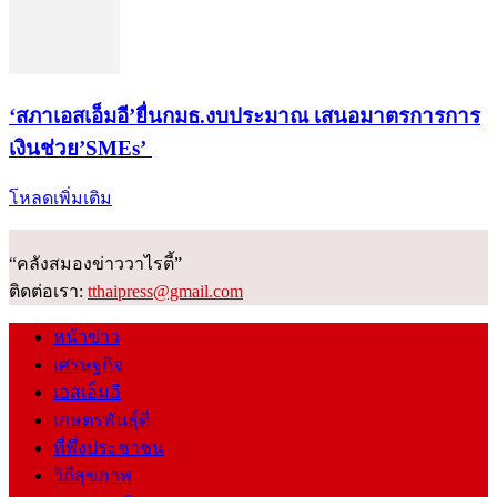
‘สภาเอสเอ็มอี’ยื่นกมธ.งบประมาณ เสนอมาตรการการ
เงินช่วย’SMEs’
โหลดเพิ่มเติม
“คลังสมองข่าววาไรตี้”
ติดต่อเรา:
tthaipress@gmail.com
หน้าข่าว
เศรษฐกิจ
เอสเอ็มอี
เกษตรพันธุ์ดี
ที่พึ่งประชาชน
วิถีสุขภาพ