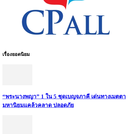
เรื่องยอดนิยม
“พระ​นาง​พญา” 1 ใน 5​ ชุดเบญจ​ภาคี​ เด่นทางเมตตา​
มหา​นิยม​แคล้วคลาด​ ปลอดภัย​