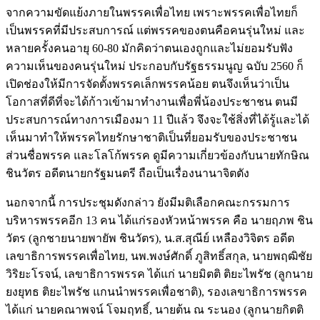
จากความขัดแย้งภายในพรรคเพื่อไทย เพราะพรรคเพื่อไทยก็
เป็นพรรคที่มีประสบการณ์ แต่พรรคของตนคือคนรุ่นใหม่ และ
หลายครั้งคนอายุ 60-80 มักคิดว่าตนเองถูกและไม่ยอมรับฟัง
ความเห็นของคนรุ่นใหม่ ประกอบกับรัฐธรรมนูญ ฉบับ 2560 ก็
เปิดช่องให้มีการจัดตั้งพรรคเล็กพรรคน้อย ตนจึงเห็นว่าเป็น
โอกาสที่ดีที่จะได้ก้าวเข้ามาทำงานเพื่อพี่น้องประชาชน ตนมี
ประสบการณ์ทางการเมืองมา 11 ปีแล้ว จึงจะใช้สิ่งที่ได้รู้และได้
เห็นมาทำให้พรรคไทยรักษาชาติเป็นที่ยอมรับของประชาชน
ส่วนชื่อพรรค และโลโก้พรรค ดูมีความเกี่ยวข้องกับนายทักษิณ
ชินวัตร อดีตนายกรัฐมนตรี ถือเป็นเรื่องนานาจิตตัง
นอกจากนี้ การประชุมดังกล่าว ยังมีมติเลือกคณะกรรมการ
บริหารพรรคอีก 13 คน ได้แก่รองหัวหน้าพรรค คือ นายฤภพ ชิน
วัตร (ลูกชายนายพายัพ ชินวัตร), น.ส.สุณีย์ เหลืองวิจิตร อดีต
เลขาธิการพรรคเพื่อไทย, นพ.พงษ์ศักดิ์ ภูสิทธิ์สกุล, นายพฤฒิชัย
วิริยะโรจน์, เลขาธิการพรรค ได้แก่ นายมิตติ ติยะไพรัช (ลูกนาย
ยงยุทธ ติยะไพรัช แกนนำพรรคเพื่อชาติ), รองเลขาธิการพรรค
ได้แก่ นายคณาพจน์ โจมฤทธิ์, นายต้น ณ ระนอง (ลูกนายกิตติ