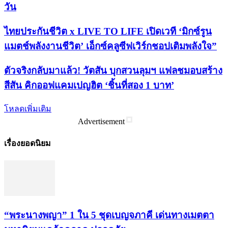
วัน
ไทยประกันชีวิต x LIVE TO LIFE เปิดเวที ‘มิกซ์รูน
แมตช์พลังงานชีวิต’ เอ็กซ์คลูซีฟเวิร์กชอปเติมพลังใจ”
ตัวจริงกลับมาแล้ว! วัตสัน บุกสวนลุมฯ แฟลชมอบสร้าง
สีสัน คิกออฟแคมเปญฮิต ‘ชิ้นที่สอง 1 บาท’
โหลดเพิ่มเติม
Advertisement
เรื่องยอดนิยม
“พระ​นาง​พญา” 1 ใน 5​ ชุดเบญจ​ภาคี​ เด่นทางเมตตา​