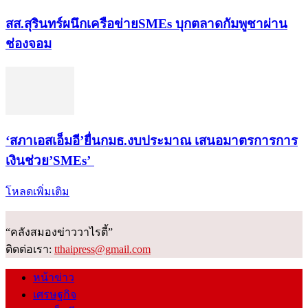
สส.สุรินทร์ผนึกเครือข่ายSMEs บุกตลาดกัมพูชาผ่าน
ช่องจอม
‘สภาเอสเอ็มอี’ยื่นกมธ.งบประมาณ เสนอมาตรการการ
เงินช่วย’SMEs’
โหลดเพิ่มเติม
“คลังสมองข่าววาไรตี้”
ติดต่อเรา:
tthaipress@gmail.com
หน้าข่าว
เศรษฐกิจ