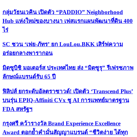
กลุ่มวัธนเวคิน เปิดตัว “PADDIO” Neighborhood
Hub แห่งใหม่ของบางนา เฟสแรกแผนพัฒนาที่ดิน 400
ไร่
SC ชวน ‘เฟย-ภัทร’ ยก LouLou.BKK เสิร์ฟความ
อร่อยกลางพารากอน
มิตซูบิชิ มอเตอร์ส ประเทศไทย ส่ง “มิตซูรุ” รีเฟรชภาพ
ลักษณ์แบรนด์รับ 65 ปี
ฟิลิปส์ ยกระดับอัลตราซาวด์! เปิดตัว ‘Transcend Plus’
บนรุ่น EPIQ-Affiniti CVx ชู AI การแพทย์มาตรฐาน
FDA สหรัฐฯ
กรุงศรี คว้ารางวัล Brand Experience Excellence
Award ตอกย้ำคำมั่นสัญญาแบรนด์ “ชีวิตง่าย ได้ทุก