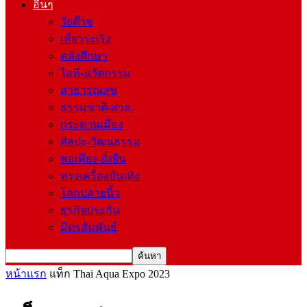
อื่นๆ
วัยต๊าช
เที่ยวระเริง
คลังศึกษา
ไอที-นวัตกรรม
สาธารณสุข
ธรรมชาติ-สวล.
กระดานเมือง
ศิลปะ-วัฒนธรรม
พอเพียง-ยั่งยืน
ทรงเครื่องบันเทิง
โลกปลายนิ้ว
ธุรกิจประกัน
มิตรสัมพันธ์
หน้าแรก
แท็ก
Thai Aqua Expo 2023