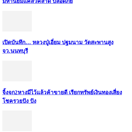
มหา​นิยม​แคล้วคลาด​ ปลอดภัย​
เปิดบันทึก… หลวงปู่เอี่ยม ​ปฐม​นาม​ วัดสะพานสูง​
จว.นนทบุรี
จิ้งจก​2​หาง​มีไว้แล้ว​ค้าขาย​ดี​ เรียก​ทรัพย์เงินทอง​เสี่ยง
โชค​รวยปัง​ ปัง​