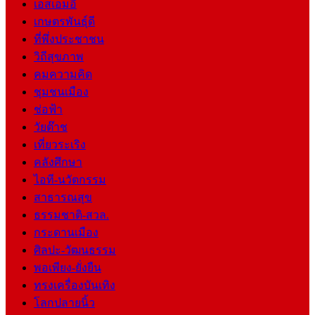
เอสเอ็มอี
เกษตรพันธุ์ดี
ที่พึ่งประชาชน
วิถีสุขภาพ
คมความคิด
ชุมชนเมือง
ช่อฟ้า
วัยต๊าช
เที่ยวระเริง
คลังศึกษา
ไอที-นวัตกรรม
สาธารณสุข
ธรรมชาติ-สวล.
กระดานเมือง
ศิลปะ-วัฒนธรรม
พอเพียง-ยั่งยืน
ทรงเครื่องบันเทิง
โลกปลายนิ้ว