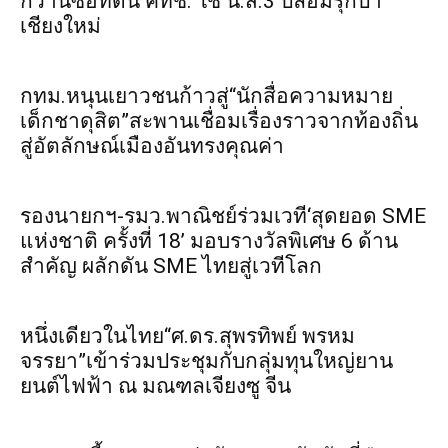
กว้านซื้อที่ดิน คทช. ใช้ น.ส.3 ปลอมรุกป่า
เชียงใหม่
กทม.หนุนเยาวชนก้าวสู่“นักสื่อความหมาย
เด็กชาดุสิต”สะพานเชื่อมเรื่องราวจากท้องถิ่น
สู่อัตลักษณ์เมืองอันทรงคุณค่า
รองนายกฯ-รมว.พาณิชย์ร่วมเวที‘สุดยอด SME
แห่งชาติ ครั้งที่ 18’ มอบรางวัลพิเศษ 6 ด้าน
สำคัญ ผลักดัน SME ไทยสู่เวทีโลก
หนึ่งเดียวในไทย“ศ.ดร.สุพรทิพย์ พรหม
จรรยา”เข้าร่วมประชุมกับกลุ่มทุนใหญ่ยาน
ยนต์ไฟฟ้า ณ มณฑลเจียงซู จีน