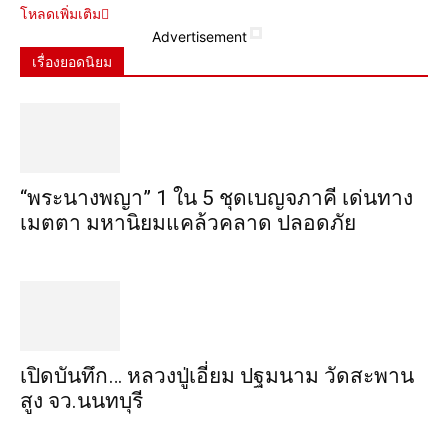
โหลดเพิ่มเติม
Advertisement
เรื่องยอดนิยม
“พระ​นาง​พญา” 1 ใน 5​ ชุดเบญจ​ภาคี​ เด่นทาง
เมตตา​ มหา​นิยม​แคล้วคลาด​ ปลอดภัย​
เปิดบันทึก… หลวงปู่เอี่ยม ​ปฐม​นาม​ วัดสะพาน
สูง​ จว.นนทบุรี