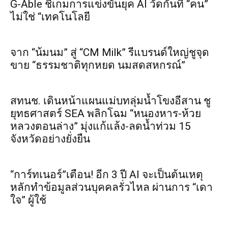
G-Able ชี้เกมการแข่งขันยุค AI วัดกันที่ “คน”
ไม่ใช่ “เทคโนโลยี
จาก “น้มนม” สู่ “CM Milk” รีแบรนด์ใหญ่ชูจุด
ขาย “ธรรมชาติทุกหยด นมสดสหกรณ์”
สทนช. เดินหน้าแผนแม่บทลุ่มน้ำโขงอีสาน ชู
ยุทธศาสตร์ SEA พลิกโฉม “หนองหาร-ห้วย
หลวงตอนล่าง” มุ่งแก้แล้ง-ลดน้ำท่วม 15
จังหวัดอย่างยั่งยืน
“การ์ทเนอร์”เตือน! อีก 3 ปี AI จะเป็นต้นเหตุ
หลักทำข้อมูลส่วนบุคคลรั่วไหล ผ่านการ “เดา
ใจ” ผู้ใช้