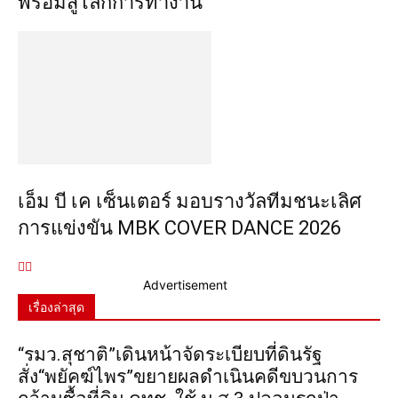
พร้อมสู่โลกการทำงาน
เอ็ม บี เค เซ็นเตอร์ มอบรางวัลทีมชนะเลิศ
การแข่งขัน MBK COVER DANCE 2026
Advertisement
เรื่องล่าสุด
“รมว.สุชาติ”เดินหน้าจัดระเบียบที่ดินรัฐ
สั่ง“พยัคฆ์ไพร”ขยายผลดำเนินคดีขบวนการ