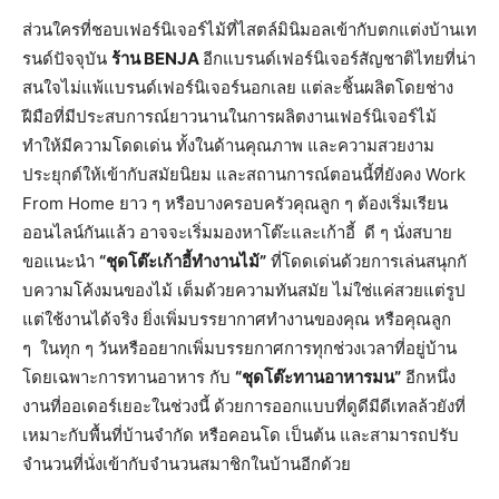
ส่วนใครที่ชอบเฟอร์นิเจอร์ไม้ที่
ไสตล์มินิมอลเข้ากับตกแต่งบ้
านเท
รนด์ปัจจุบัน
ร้าน
BENJA
อีกแบรนด์เฟอร์นิเจอร์สัญชาติ
ไทยที่น่า
สนใจไม่แพ้แบรนด์เฟอร์
นิเจอร์นอกเลย แต่ละชิ้นผลิตโดยช่าง
ฝีมือที่มี
ประสบการณ์ยาวนานในการผลิ
ตงานเฟอร์นิเจอร์ไม้
ทำให้มีความโดดเด่น ทั้งในด้านคุณภาพ และความสวยงาม
ประยุกต์ให้เข้ากับสมัยนิยม และสถานการณ์ตอนนี้ที่ยังคง
Work
From Home
ยาว ๆ หรือบางครอบครัวคุณลูก ๆ ต้องเริ่มเรียน
ออนไลน์กันแล้ว อาจจะเริ่มมองหาโต๊ะและเก้าอี้
ดี ๆ นั่งสบาย
ขอแนะนำ
“ชุดโต๊ะเก้าอี้ทำงานไม้”
ที่โดดเด่นด้วยการเล่นสนุกกั
บความโค้งมนของไม้ เต็มด้วยความทันสมัย ไม่ใช่แค่สวยแต่รูป
แต่ใช้งานได้จริง ยิ่งเพิ่มบรรยากาศทำงานของคุณ หรือคุณลูก
ๆ ในทุก ๆ วัน
หรืออยากเพิ่มบรรยกาศการทุกช่
วงเวลาที่อยู่บ้าน
โดยเฉพาะการทานอาหาร กับ
“ชุดโต๊ะทานอาหารมน”
อีกหนึ่ง
งานที่ออเดอร์เยอะในช่
วงนี้ ด้วยการออกแบบที่ดูดีมีดีเทลล้
วยังที่
เหมาะกับพื้นที่บ้านจำกั
ด หรือ
คอนโด เป็นต้น
และสามารถปรับ
จำนวนที่นั่งเข้
ากับจำนวนสมาชิกในบ้านอีกด้วย