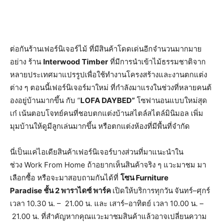
ต่อกันร้านเฟอร์นิเจอร์ไม้ ที่มีสินค้าโดดเด่นอี
กจำนวนมากมาย
อย่าง ร้าน
Interwood Timber
ที่มีการ
นำเข้าไม้ธรรมชาติ
จาก
หลายประเทศมาแปรรูปเพื่อใช้
ทำงานโครงสร้างและงานตกแต่ง
ต่าง ๆ ตอนนี้เฟอร์นิเจอร์มาใหม่ ที่กำลังมาแรงในช่วงที่หลายคนต้
องอยู่บ้านมากขึ้น กับ “
LOFA DAYBED
”
โซฟานอนแบบใหม่สุด
เก๋ เน้นตอบโจทย์คนที่ชอบตกแต่งบ้าน
สไตล์สไตล์มินิมอล
เพิ่ม
มุมบ้านให้ดูมีลูกเล่
นมากขึ้น หรือตกแต่งห้องที่มีพื้นที่จำกั
ด
นี่เป็นแค่ไอเดียสินค้าเฟอร์นิ
เจอร์บางส่วนที่มาแนะนำใน
ช่วง
Work From Home
ถ้าอยากเห็นสินค้าจริง ๆ แวะมาชม มา
เลือกซื้อ หรือจะมาสอบถามกันได้ที่
โซน
Furniture
Paradise
ชั้น 2 พาราไดซ์ พาร์ค
เปิดให้บริการทุกวัน
จันทร์
–
ศุกร์
เวลา
10
.
30
น. –
21
.
00
น. และ เสาร์–อาทิตย์ เวลา
10
.
00
น. –
21
.
00
น. ที่สำคัญหากคุณแวะมาชมสินค้าแล้
วอาจเปลี่ยนความ