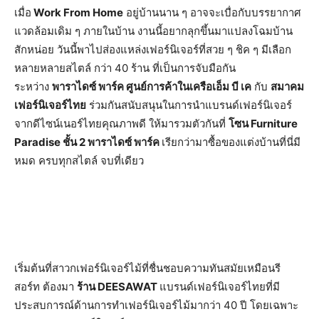
เมื่อ
Work From Home
อยู่บ้านนาน ๆ อาจจะเบื่อกับบรรยากาศ
แวดล้
อมเดิม ๆ ภายในบ้าน งานนี้อยากลุกขึ้นมาแปลงโฉมบ้
าน
สักหน่อย วันนี้พาไปส่องแหล่งเฟอร์นิ
เจอร์ที่สวย ๆ ชิค ๆ มีเลือก
หลายหลายสไตล์ กว่า 40 ร้าน ที่เป็นการ
จับมือกัน
ระหว่าง
พาราไดซ์ พาร์ค ศูนย์การค้าในเครือเอ็ม บี เค
กับ
สมาคม
เฟอร์นิเจอร์ไทย
ร่
วมกันสนับสนุนในการนำแบรนด์
เฟอร์นิเจอร์
จากดีไซน์เนอร์
ไทยคุณภาพดี ให้มารวมตัวกันที่
โซน
Furniture
Paradise
ชั้น 2 พาราไดซ์ พาร์ค
เรียกว่ามาซื้อของแต่งบ้านที่นี่
มี
หมด ครบทุกสไตล์ จบที่เดียว
เริ่มต้นที่สาวกเฟอร์นิเจอร์ไม้
ที่ชื่นชอบความทันสมัยเหมือนรี
สอร์ท ต้องมา
ร้าน
DEESAWAT
แบรนด์เฟอร์นิเจอร์ไทยที่มี
ประสบการณ์ด้านการทำเฟอร์นิ
เจอร์ไม้มากว่า
40
ปี โดยเฉพาะ