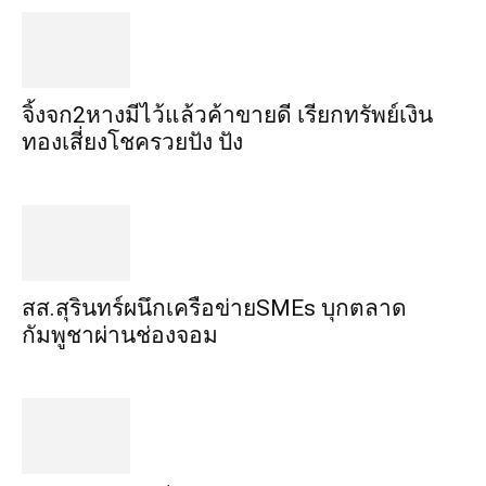
จิ้งจก​2​หาง​มีไว้แล้ว​ค้าขาย​ดี​ เรียก​ทรัพย์เงิน
ทอง​เสี่ยงโชค​รวยปัง​ ปัง​
สส.สุรินทร์ผนึกเครือข่ายSMEs บุกตลาด
กัมพูชาผ่านช่องจอม