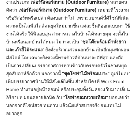
งานประเภท
เฟอร์นิเจอร์สนาม (
Outdoor Furniture)
หลายคน
คิดว่า
เฟอร์นิเจอร์สนาม (
Outdoor Furniture)
เหมาะที่โรงแรม
หรือรีสอร์ทหรื
อเปล่า ต้องบอกว่าไม่ เพราะแบรนด์นี้ดีไซน์ที่เน้
น
ความเป็นไลฟ์สไตล์คนยุคใหม่
มากขึ้น แต่ละชิ้นที่ออกแบบมา ใช้
งานได้จริง ให้ฟิลอบอุ่น สามารถวาง
ในบ้านได้หลายมุม
จะตั้
งใน
บ้านหรือนอกบ้านได้หมด
ไม่ว่าจะเป็น
“ชุดโต๊ะพร้อมม้านั่งยาว
และเก้
าอี้ไม้ระแนง”
ยิ่งตั้งบริเวณสวนนอกบ้าน เป็นอีกมุมพักผ่อน
มีสไตล์
โดยเฉพาะยิ่งช่วงนี้ทานข้าวที่
บ้านน่าจะดีที่สุด และถือ
เป็นการเปลี่
ยนบรรยากาศการทานข้าวกับครอบครั
วในช่วงหยุด
สุดสัปดาห์อีกด้วย นอกจากนี้
“ชุดโซฟาไม้พร้อมเบาะ”
ดูเก๋ไม่เบา
เพิ่มบรรยากาศบ้านให้มีสไตล์ยิ่
งขึ้น
สำหรับใครที่
Work From
Home
ทำงานอยู่หน้าคอมพ์ หรือประชุมทั้งวัน ลองแว้บมาเปลี่ยน
อิริยาบท ผ่อนคลายสักนิด กับ
“โซฟากลมหวายเทียม”
บอกเลยว่า
นอกจากดีไซน์สวย ทนทาน แล้วนั่งแล้วสบายจริง จนแทบไม่
อยากลุก