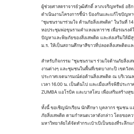
ผู้ช่วยศาสตราจารย์วุฒิศักดิ์ ลาภเจริญทรัพย์
ดำเนินงานโครงการชี้นำ ป้องกันและแก้ไขปัญ
“ชุมชนรามฯร่วมใจ ต้านภัยสิ่งเสพติด” ในวันที่
หอประชุมพ่อขุนรามคำแหงมหาราช เพื่อรณรงค์ใ
ปัญหาและพิษภัยของสิ่งเสพติด และส่งเสริมให้
ม.ร. ให้เป็นสถานศึกษาสีขาวที่ปลอดสิ่งเสพติดแ
สำหรับกิจกรรม “ชุมชนรามฯ ร่วมใจต้านภัยสิ่งเ
งานต่างๆ และชุมชนในพื้นที่เขตบางกะปิ เขตวังท
ประกาศเจตนารมณ์ต่อต้านสิ่งเสพติด ณ บริเวณลา
เวลา 16.00 น. เป็นต้นไป และเมื่อเสร็จพิธีประก
ZUMBA แอโรบิค และบาสโลบ เพื่อเสริมสร้างสุขภ
ทั้งนี้ ขอเชิญนักเรียน นักศึกษา บุคลากร ชุมชน
ภัยสิ่งเสพติด ตามกำหนดเวลาดังกล่าว โดยขอความร
มหาวิทยาลัยได้จัดทำกระเป๋าเป้เป็นของที่ระลึกแก่