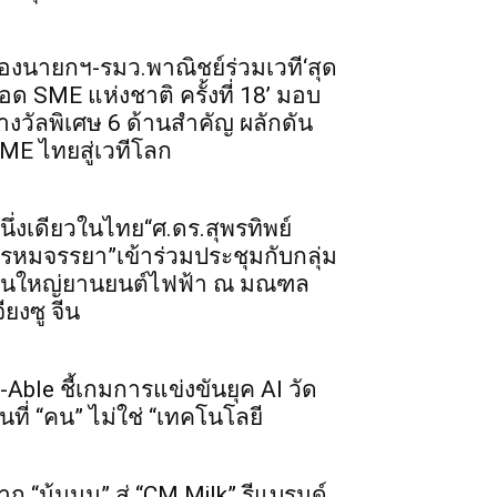
องนายกฯ-รมว.พาณิชย์ร่วมเวที‘สุด
อด SME แห่งชาติ ครั้งที่ 18’ มอบ
างวัลพิเศษ 6 ด้านสำคัญ ผลักดัน
ME ไทยสู่เวทีโลก
นึ่งเดียวในไทย“ศ.ดร.สุพรทิพย์
รหมจรรยา”เข้าร่วมประชุมกับกลุ่ม
ุนใหญ่ยานยนต์ไฟฟ้า ณ มณฑล
จียงซู จีน
-Able ชี้เกมการแข่งขันยุค AI วัด
ันที่ “คน” ไม่ใช่ “เทคโนโลยี
าก “น้มนม” สู่ “CM Milk” รีแบรนด์