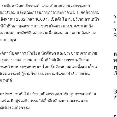
 อธิการบดีมหาวิทยาลัยรามคำแหง เปิดเผยว่าคณะกรรมการ
หาของสังคม และคณะกรรมการภาคประชาชน ม.ร. จัดกิจกรรม
ร
 14 สิงหาคม 2562 เวลา 16.00 น. เป็นต้นไป ณ บริเวณลานหน้า
ย
ห้นักศึกษา บุคลากร และชุมชนโดยรอบ ม.ร. ตระหนักถึง
ร
มีสุขภาพพลานามัยทีดี ตลอดจนเพื่อพัฒนาสภาพแวดล้อมของ
S
ละอบายมุข
สพติด” มีบุคลากร นักเรียน นักศึกษา และประชาชนจากหน่วย
ห
พ
องหลาง เขตประเวศ และพื้นที่ใกล้เคียง มารวมพลังร่วม
ท
นหน้าหอประชุมพ่อขุนฯ โดยเริ่มจัดขบวนและตั้งแถวตั้งแต่
เ
าศเจตนารมณ์ ผู้ร่วมกิจกรรมจะร่วมกันออกกำลังกายเต้น
าพที่ดี
G
 และประชาชนทั่วไป เข้าร่วมกิจกรรมส่งเสริมสุขภาพและต้าน
ก
่วมมือผู้ร่วมกิจกรรมใส่เสื้อสีเหลืองมาร่วมงาน และ
ผู้เข้าร่วมกิจกรรม
จ