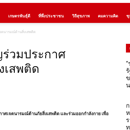
เกษตรพันธุ์ดี
ที่พึ่งประชาชน
วิถีสุขภาพ
คมความคิด
ช
ตนารมณ์ต้านสิ่งเสพติด
ญร่วมประกาศ
“
่งเสพติด
ร
ข
น
ก
ห
ศเจตนารมณ์ต้านภัยสิ่งเสพติด และร่วมออกกำลังกาย เพื่อ
ร
ท