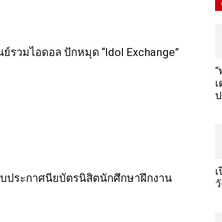
นย์รวมไอดอล ปักหมุด “Idol Exchange”
“
เ
ป
เ
ใบประกาศนียบัตรนิสิตนักศึกษาฝึกงาน
ว