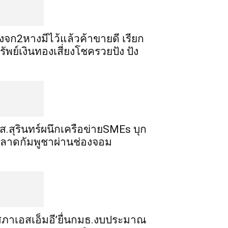
ิ้งจก​2​หาง​มีไว้แล้ว​ค้าขาย​ดี​ เรียก​
รัพย์เงินทอง​เสี่ยงโชค​รวยปัง​ ปัง​
ส.สุรินทร์ผนึกเครือข่ายSMEs บุก
ลาดกัมพูชาผ่านช่องจอม
สภาเอสเอ็มอี’ยื่นกมธ.งบประมาณ