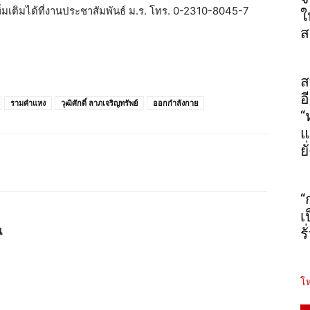
มเติมได้ที่งานประชาสัมพันธ์ ม.ร. โทร. 0-2310-8045-7
ใ
ส
ส
อ
รามคำแหง
วุฒิศักดิ์ ลาภเจริญทรัพย์
ออกกำลังกาย
“
แ
ยั
“
เ
น
ร
โห