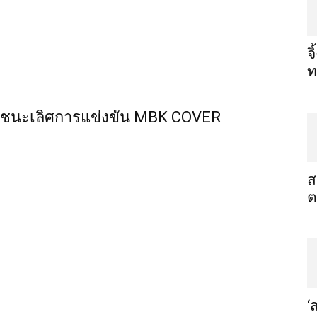
จ
ท
ลทีมชนะเลิศการแข่งขัน MBK COVER
ส
ต
‘