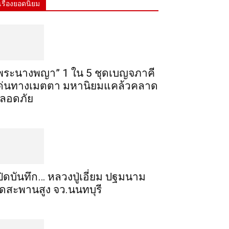
เรื่องยอดนิยม
พระ​นาง​พญา” 1 ใน 5​ ชุดเบญจ​ภาคี​
ด่นทางเมตตา​ มหา​นิยม​แคล้วคลาด​
ลอดภัย​
ปิดบันทึก… หลวงปู่เอี่ยม ​ปฐม​นาม​
ัดสะพานสูง​ จว.นนทบุรี