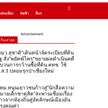
ุมชนเมือง
ช่อฟ้า
อื่นๆ
Advertisement
เรื่องล่าสุด
รมว.สุชาติ”เดินหน้าจัดระเบียบที่ดิน
ัฐ สั่ง“พยัคฆ์ไพร”ขยายผลดำเนินคดี
บวนการกว้านซื้อที่ดิน คทช. ใช้
.ส.3 ปลอมรุกป่าเชียงใหม่
ทม.หนุนเยาวชนก้าวสู่“นักสื่อความ
มายเด็กชาดุสิต”สะพานเชื่อมเรื่อง
าวจากท้องถิ่นสู่อัตลักษณ์เมืองอัน
รงคุณค่า