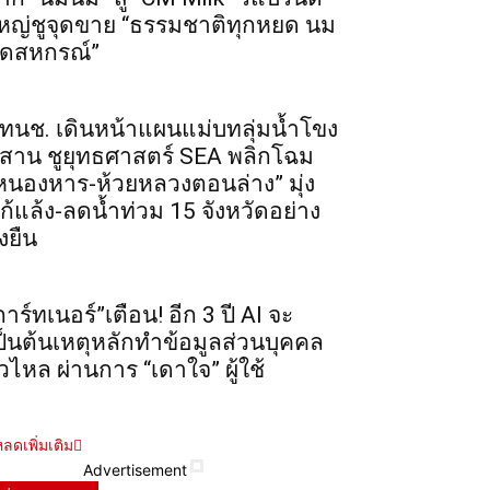
หญ่ชูจุดขาย “ธรรมชาติทุกหยด นม
ดสหกรณ์”
ทนช. เดินหน้าแผนแม่บทลุ่มน้ำโขง
ีสาน ชูยุทธศาสตร์ SEA พลิกโฉม
หนองหาร-ห้วยหลวงตอนล่าง” มุ่ง
ก้แล้ง-ลดน้ำท่วม 15 จังหวัดอย่าง
่งยืน
การ์ทเนอร์”เตือน! อีก 3 ปี AI จะ
ป็นต้นเหตุหลักทำข้อมูลส่วนบุคคล
ั่วไหล ผ่านการ “เดาใจ” ผู้ใช้
ลดเพิ่มเติม
Advertisement