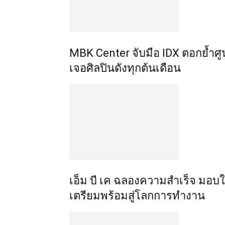
MBK Center จับมือ IDX ตอกย้ำศู
เจอศิลปินดังทุกต้นเดือน
เอ็ม บี เค ฉลองความสำเร็จ มอบ
เตรียมพร้อมสู่โลกการทำงาน